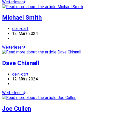
Rob
Weiterlesen
Cross
Michael Smith
Beitrags-
dein-dart
Autor:
Beitrag
12. März 2024
veröffentlicht:
Beitrags-
Kategorie:
Michael
Weiterlesen
Smith
Dave Chisnall
Beitrags-
dein-dart
Autor:
Beitrag
12. März 2024
veröffentlicht:
Beitrags-
Kategorie:
Dave
Weiterlesen
Chisnall
Joe Cullen