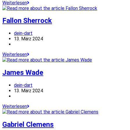
Jonny
Weiterlesen
Clayton
Fallon Sherrock
Beitrags-
dein-dart
Autor:
Beitrag
13. März 2024
veröffentlicht:
Beitrags-
Kategorie:
Fallon
Weiterlesen
Sherrock
James Wade
Beitrags-
dein-dart
Autor:
Beitrag
13. März 2024
veröffentlicht:
Beitrags-
Kategorie:
James
Weiterlesen
Wade
Gabriel Clemens