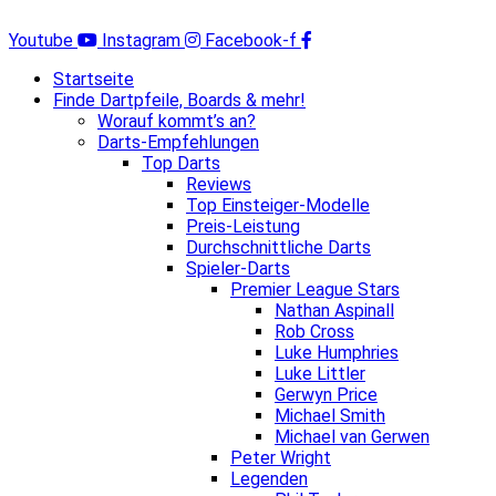
Zum
Inhalt
Youtube
Instagram
Facebook-f
springen
Startseite
Finde Dartpfeile, Boards & mehr!
Worauf kommt’s an?
Darts-Empfehlungen
Top Darts
Reviews
Top Einsteiger-Modelle
Preis-Leistung
Durchschnittliche Darts
Spieler-Darts
Premier League Stars
Nathan Aspinall
Rob Cross
Luke Humphries
Luke Littler
Gerwyn Price
Michael Smith
Michael van Gerwen
Peter Wright
Legenden