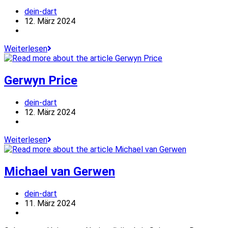
Beitrags-
dein-dart
Autor:
Beitrag
12. März 2024
veröffentlicht:
Beitrags-
Kategorie:
Joe
Weiterlesen
Cullen
Gerwyn Price
Beitrags-
dein-dart
Autor:
Beitrag
12. März 2024
veröffentlicht:
Beitrags-
Kategorie:
Gerwyn
Weiterlesen
Price
Michael van Gerwen
Beitrags-
dein-dart
Autor:
Beitrag
11. März 2024
veröffentlicht:
Beitrags-
Kategorie: