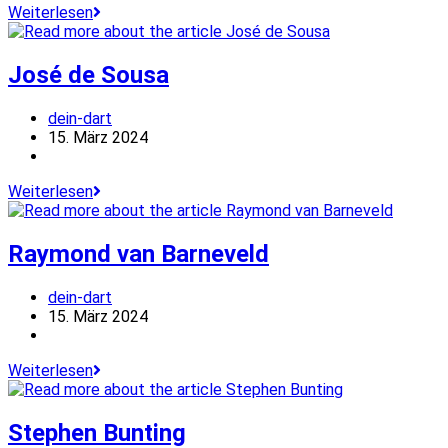
Nathan
Weiterlesen
Aspinall
José de Sousa
Beitrags-
dein-dart
Autor:
Beitrag
15. März 2024
veröffentlicht:
Beitrags-
Kategorie:
José
Weiterlesen
de
Sousa
Raymond van Barneveld
Beitrags-
dein-dart
Autor:
Beitrag
15. März 2024
veröffentlicht:
Beitrags-
Kategorie:
Raymond
Weiterlesen
van
Barneveld
Stephen Bunting