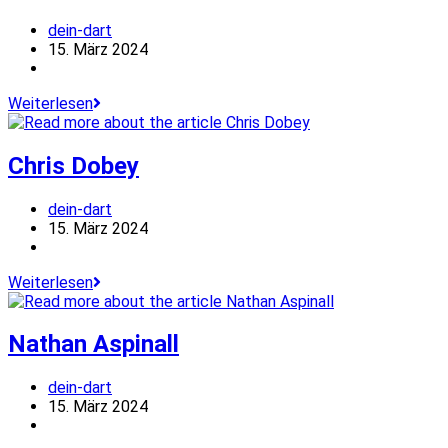
Beitrags-
dein-dart
Autor:
Beitrag
15. März 2024
veröffentlicht:
Beitrags-
Kategorie:
Danny
Weiterlesen
Noppert
Chris Dobey
Beitrags-
dein-dart
Autor:
Beitrag
15. März 2024
veröffentlicht:
Beitrags-
Kategorie:
Chris
Weiterlesen
Dobey
Nathan Aspinall
Beitrags-
dein-dart
Autor:
Beitrag
15. März 2024
veröffentlicht:
Beitrags-
Kategorie: