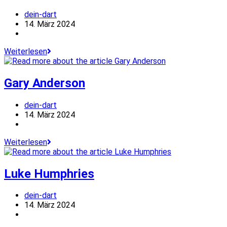
Beitrags-
dein-dart
Autor:
Beitrag
14. März 2024
veröffentlicht:
Beitrags-
Kategorie:
Stephen
Weiterlesen
Bunting
Gary Anderson
Beitrags-
dein-dart
Autor:
Beitrag
14. März 2024
veröffentlicht:
Beitrags-
Kategorie:
Gary
Weiterlesen
Anderson
Luke Humphries
Beitrags-
dein-dart
Autor:
Beitrag
14. März 2024
veröffentlicht:
Beitrags-
Kategorie: