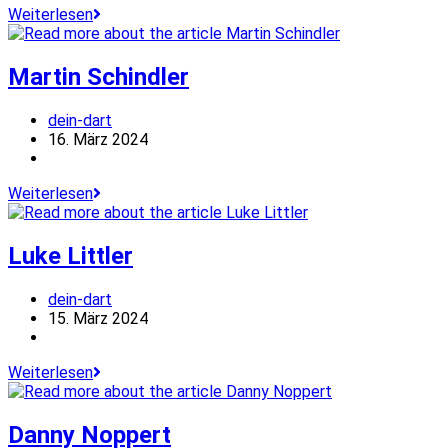
Mensur
Weiterlesen
Suljović
Martin Schindler
Beitrags-
dein-dart
Autor:
Beitrag
16. März 2024
veröffentlicht:
Beitrags-
Kategorie:
Martin
Weiterlesen
Schindler
Luke Littler
Beitrags-
dein-dart
Autor:
Beitrag
15. März 2024
veröffentlicht:
Beitrags-
Kategorie:
Luke
Weiterlesen
Littler
Danny Noppert