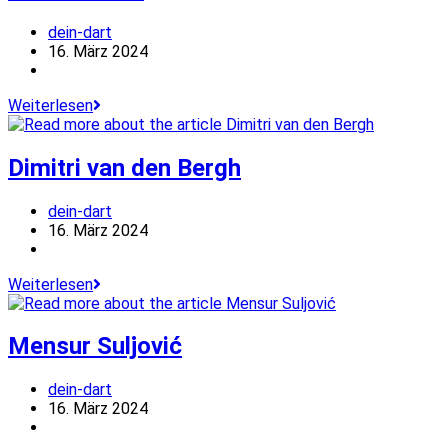
Beitrags-
dein-dart
Autor:
Beitrag
16. März 2024
veröffentlicht:
Beitrags-
Kategorie:
Damon
Weiterlesen
Heta
Dimitri van den Bergh
Beitrags-
dein-dart
Autor:
Beitrag
16. März 2024
veröffentlicht:
Beitrags-
Kategorie:
Dimitri
Weiterlesen
van
den
Bergh
Mensur Suljović
Beitrags-
dein-dart
Autor:
Beitrag
16. März 2024
veröffentlicht:
Beitrags-
Kategorie: