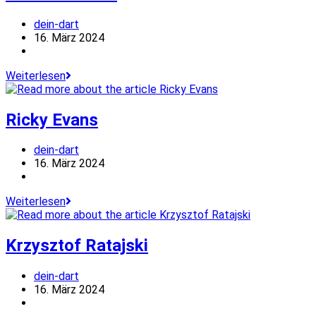
Beitrags-
dein-dart
Autor:
Beitrag
16. März 2024
veröffentlicht:
Beitrags-
Kategorie:
Brendan
Weiterlesen
Dolan
Ricky Evans
Beitrags-
dein-dart
Autor:
Beitrag
16. März 2024
veröffentlicht:
Beitrags-
Kategorie:
Ricky
Weiterlesen
Evans
Krzysztof Ratajski
Beitrags-
dein-dart
Autor:
Beitrag
16. März 2024
veröffentlicht:
Beitrags-
Kategorie: