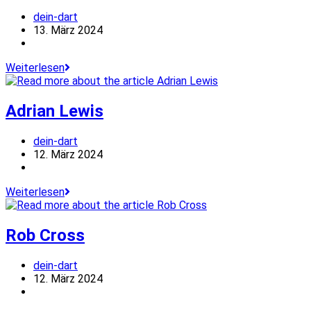
Beitrags-
dein-dart
Autor:
Beitrag
13. März 2024
veröffentlicht:
Beitrags-
Kategorie:
Gabriel
Weiterlesen
Clemens
Adrian Lewis
Beitrags-
dein-dart
Autor:
Beitrag
12. März 2024
veröffentlicht:
Beitrags-
Kategorie:
Adrian
Weiterlesen
Lewis
Rob Cross
Beitrags-
dein-dart
Autor:
Beitrag
12. März 2024
veröffentlicht:
Beitrags-
Kategorie: