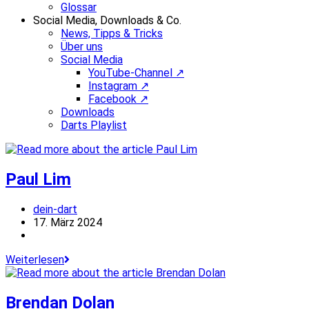
Glossar
Social Media, Downloads & Co.
News, Tipps & Tricks
Über uns
Social Media
YouTube-Channel ↗
Instagram ↗
Facebook ↗
Downloads
Darts Playlist
Paul Lim
Beitrags-
dein-dart
Autor:
Beitrag
17. März 2024
veröffentlicht:
Beitrags-
Kategorie:
Paul
Weiterlesen
Lim
Brendan Dolan