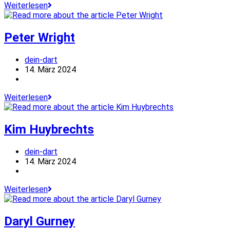
Luke
Weiterlesen
Humphries
Peter Wright
Beitrags-
dein-dart
Autor:
Beitrag
14. März 2024
veröffentlicht:
Beitrags-
Kategorie:
Peter
Weiterlesen
Wright
Kim Huybrechts
Beitrags-
dein-dart
Autor:
Beitrag
14. März 2024
veröffentlicht:
Beitrags-
Kategorie:
Kim
Weiterlesen
Huybrechts
Daryl Gurney