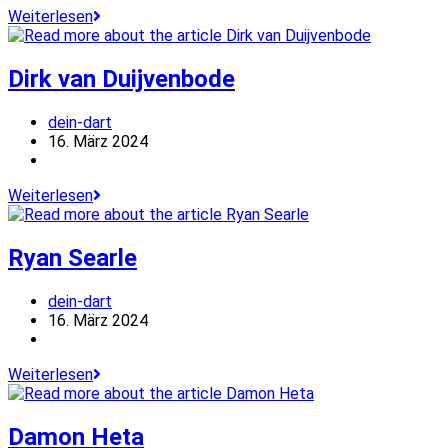
Krzysztof
Weiterlesen
Ratajski
Dirk van Duijvenbode
Beitrags-
dein-dart
Autor:
Beitrag
16. März 2024
veröffentlicht:
Beitrags-
Kategorie:
Dirk
Weiterlesen
van
Duijvenbode
Ryan Searle
Beitrags-
dein-dart
Autor:
Beitrag
16. März 2024
veröffentlicht:
Beitrags-
Kategorie:
Ryan
Weiterlesen
Searle
Damon Heta