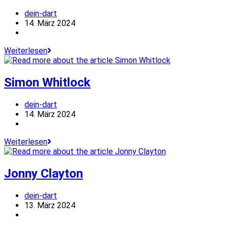
Beitrags-
dein-dart
Autor:
Beitrag
14. März 2024
veröffentlicht:
Beitrags-
Kategorie:
Daryl
Weiterlesen
Gurney
Simon Whitlock
Beitrags-
dein-dart
Autor:
Beitrag
14. März 2024
veröffentlicht:
Beitrags-
Kategorie:
Simon
Weiterlesen
Whitlock
Jonny Clayton
Beitrags-
dein-dart
Autor:
Beitrag
13. März 2024
veröffentlicht:
Beitrags-
Kategorie: