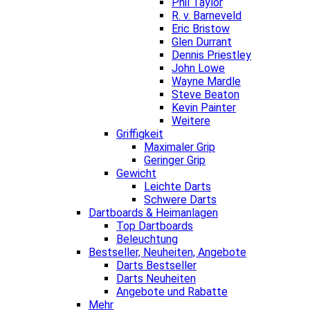
Phil Taylor
R. v. Barneveld
Eric Bristow
Glen Durrant
Dennis Priestley
John Lowe
Wayne Mardle
Steve Beaton
Kevin Painter
Weitere
Griffigkeit
Maximaler Grip
Geringer Grip
Gewicht
Leichte Darts
Schwere Darts
Dartboards & Heimanlagen
Top Dartboards
Beleuchtung
Bestseller, Neuheiten, Angebote
Darts Bestseller
Darts Neuheiten
Angebote und Rabatte
Mehr