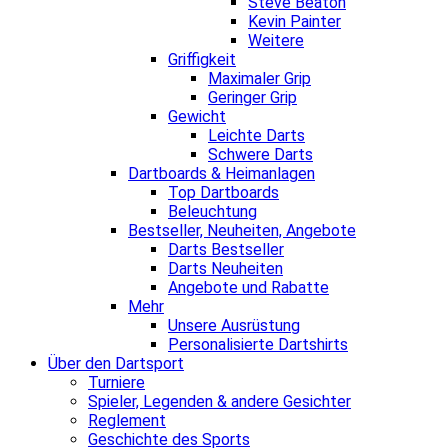
Steve Beaton
Kevin Painter
Weitere
Griffigkeit
Maximaler Grip
Geringer Grip
Gewicht
Leichte Darts
Schwere Darts
Dartboards & Heimanlagen
Top Dartboards
Beleuchtung
Bestseller, Neuheiten, Angebote
Darts Bestseller
Darts Neuheiten
Angebote und Rabatte
Mehr
Unsere Ausrüstung
Personalisierte Dartshirts
Über den Dartsport
Turniere
Spieler, Legenden & andere Gesichter
Reglement
Geschichte des Sports