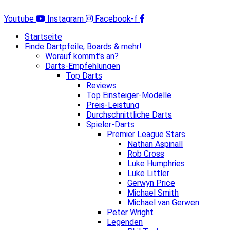
Zum
Inhalt
Youtube
Instagram
Facebook-f
springen
Startseite
Finde Dartpfeile, Boards & mehr!
Worauf kommt’s an?
Darts-Empfehlungen
Top Darts
Reviews
Top Einsteiger-Modelle
Preis-Leistung
Durchschnittliche Darts
Spieler-Darts
Premier League Stars
Nathan Aspinall
Rob Cross
Luke Humphries
Luke Littler
Gerwyn Price
Michael Smith
Michael van Gerwen
Peter Wright
Legenden