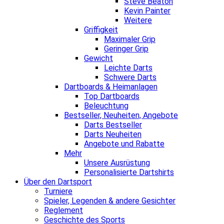
Steve Beaton
Kevin Painter
Weitere
Griffigkeit
Maximaler Grip
Geringer Grip
Gewicht
Leichte Darts
Schwere Darts
Dartboards & Heimanlagen
Top Dartboards
Beleuchtung
Bestseller, Neuheiten, Angebote
Darts Bestseller
Darts Neuheiten
Angebote und Rabatte
Mehr
Unsere Ausrüstung
Personalisierte Dartshirts
Über den Dartsport
Turniere
Spieler, Legenden & andere Gesichter
Reglement
Geschichte des Sports