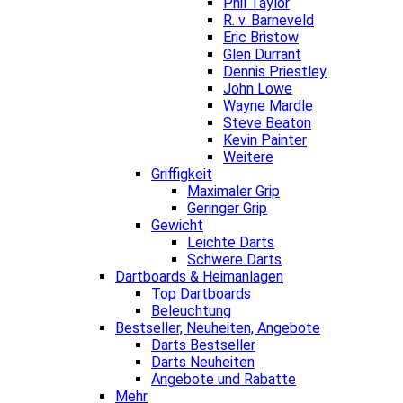
Phil Taylor
R. v. Barneveld
Eric Bristow
Glen Durrant
Dennis Priestley
John Lowe
Wayne Mardle
Steve Beaton
Kevin Painter
Weitere
Griffigkeit
Maximaler Grip
Geringer Grip
Gewicht
Leichte Darts
Schwere Darts
Dartboards & Heimanlagen
Top Dartboards
Beleuchtung
Bestseller, Neuheiten, Angebote
Darts Bestseller
Darts Neuheiten
Angebote und Rabatte
Mehr