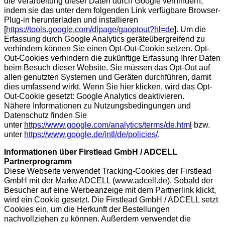
die Verarbeitung dieser Daten durch Google verhindern,
indem sie das unter dem folgenden Link verfügbare Browser-
Plug-in herunterladen und installieren
[
https://tools.google.com/dlpage/gaoptout?hl=de
]. Um die
Erfassung durch Google Analytics geräteübergreifend zu
verhindern können Sie einen Opt-Out-Cookie setzen. Opt-
Out-Cookies verhindern die zukünftige Erfassung Ihrer Daten
beim Besuch dieser Website. Sie müssen das Opt-Out auf
allen genutzten Systemen und Geräten durchführen, damit
dies umfassend wirkt. Wenn Sie hier klicken, wird das Opt-
Out-Cookie gesetzt:
Google Analytics deaktivieren
.
Nähere Informationen zu Nutzungsbedingungen und
Datenschutz finden Sie
unter
https://www.google.com/analytics/terms/de.html
bzw.
unter
https://www.google.de/intl/de/policies/
.
Informationen über Firstlead GmbH / ADCELL
Partnerprogramm
Diese Webseite verwendet Tracking-Cookies der Firstlead
GmbH mit der Marke ADCELL (www.adcell.de). Sobald der
Besucher auf eine Werbeanzeige mit dem Partnerlink klickt,
wird ein Cookie gesetzt. Die Firstlead GmbH / ADCELL setzt
Cookies ein, um die Herkunft der Bestellungen
nachvollziehen zu können. Außerdem verwendet die