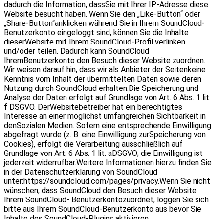
dadurch die Information, dassSie mit Ihrer IP-Adresse diese
Website besucht haben. Wenn Sie den „Like-Button“ oder
„Share-Button“anklicken während Sie in Ihrem SoundCloud-
Benutzerkonto eingeloggt sind, können Sie die Inhalte
dieserWebsite mit Ihrem SoundCloud-Profil verlinken
und/oder teilen. Dadurch kann SoundCloud
IhremBenutzerkonto den Besuch dieser Website zuordnen.
Wir weisen darauf hin, dass wir als Anbieter der Seitenkeine
Kenntnis vom Inhalt der übermittelten Daten sowie deren
Nutzung durch SoundCloud erhalten.Die Speicherung und
Analyse der Daten erfolgt auf Grundlage von Art. 6 Abs. 1 lit.
f DSGVO. DerWebsitebetreiber hat ein berechtigtes
Interesse an einer möglichst umfangreichen Sichtbarkeit in
denSozialen Medien. Sofern eine entsprechende Einwilligung
abgefragt wurde (z. B. eine Einwilligung zurSpeicherung von
Cookies), erfolgt die Verarbeitung ausschließlich auf
Grundlage von Art. 6 Abs. 1 lit. aDSGVO; die Einwilligung ist
jederzeit widerrufbar.Weitere Informationen hierzu finden Sie
in der Datenschutzerklärung von SoundCloud
unter:https://soundcloud.com/pages/privacy.Wenn Sie nicht
wünschen, dass SoundCloud den Besuch dieser Website
Ihrem SoundCloud- Benutzerkontozuordnet, loggen Sie sich
bitte aus Ihrem SoundCloud-Benutzerkonto aus bevor Sie
Inhalte des SoundCloud-Plugins aktivieren.