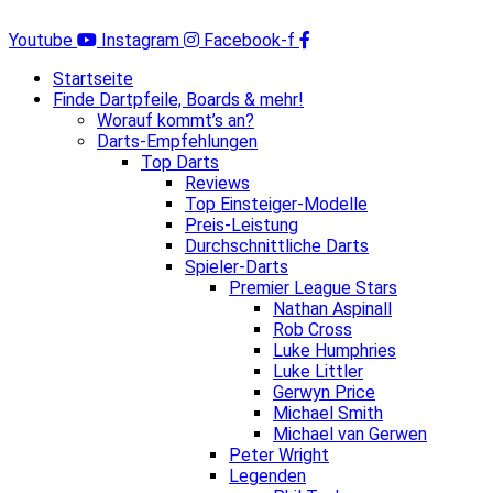
Zum
Inhalt
Youtube
Instagram
Facebook-f
springen
Startseite
Finde Dartpfeile, Boards & mehr!
Worauf kommt’s an?
Darts-Empfehlungen
Top Darts
Reviews
Top Einsteiger-Modelle
Preis-Leistung
Durchschnittliche Darts
Spieler-Darts
Premier League Stars
Nathan Aspinall
Rob Cross
Luke Humphries
Luke Littler
Gerwyn Price
Michael Smith
Michael van Gerwen
Peter Wright
Legenden