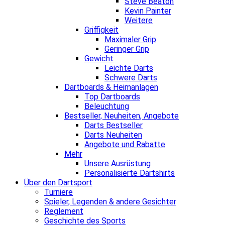
Steve Beaton
Kevin Painter
Weitere
Griffigkeit
Maximaler Grip
Geringer Grip
Gewicht
Leichte Darts
Schwere Darts
Dartboards & Heimanlagen
Top Dartboards
Beleuchtung
Bestseller, Neuheiten, Angebote
Darts Bestseller
Darts Neuheiten
Angebote und Rabatte
Mehr
Unsere Ausrüstung
Personalisierte Dartshirts
Über den Dartsport
Turniere
Spieler, Legenden & andere Gesichter
Reglement
Geschichte des Sports