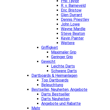
Phil Taylor
R. v. Barneveld
Eric Bristow
Glen Durrant
Dennis Priestley
John Lowe
Wayne Mardle
Steve Beaton
Kevin Painter
Weitere
Griffigkeit
Maximaler Grip
Geringer Grip
Gewicht
Leichte Darts
Schwere Darts
Dartboards & Heimanlagen
Top Dartboards
Beleuchtung
Bestseller, Neuheiten, Angebote
Darts Bestseller
Darts Neuheiten
Angebote und Rabatte
Mehr