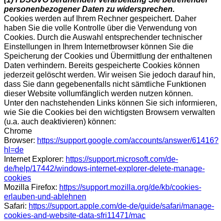
personenbezogener Daten zu widersprechen.
Cookies werden auf Ihrem Rechner gespeichert. Daher
haben Sie die volle Kontrolle über die Verwendung von
Cookies. Durch die Auswahl entsprechender technischer
Einstellungen in Ihrem Internetbrowser können Sie die
Speicherung der Cookies und Übermittlung der enthaltenen
Daten verhindern. Bereits gespeicherte Cookies können
jederzeit gelöscht werden. Wir weisen Sie jedoch darauf hin,
dass Sie dann gegebenenfalls nicht sämtliche Funktionen
dieser Website vollumfänglich werden nutzen können.
Unter den nachstehenden Links können Sie sich informieren,
wie Sie die Cookies bei den wichtigsten Browsern verwalten
(u.a. auch deaktivieren) können:
Chrome
Browser:
https://support.google.com/accounts/answer/61416?
hl=de
Internet Explorer:
https://support.microsoft.com/de-
de/help/17442/windows-internet-explorer-delete-manage-
cookies
Mozilla Firefox:
https://support.mozilla.org/de/kb/cookies-
erlauben-und-ablehnen
Safari:
https://support.apple.com/de-de/guide/safari/manage-
cookies-and-website-data-sfri11471/mac