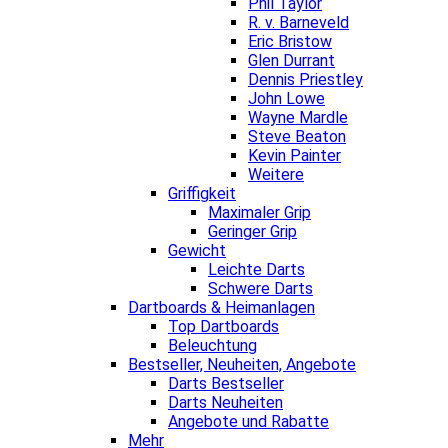
Phil Taylor
R. v. Barneveld
Eric Bristow
Glen Durrant
Dennis Priestley
John Lowe
Wayne Mardle
Steve Beaton
Kevin Painter
Weitere
Griffigkeit
Maximaler Grip
Geringer Grip
Gewicht
Leichte Darts
Schwere Darts
Dartboards & Heimanlagen
Top Dartboards
Beleuchtung
Bestseller, Neuheiten, Angebote
Darts Bestseller
Darts Neuheiten
Angebote und Rabatte
Mehr