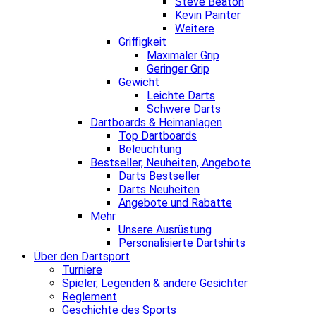
Steve Beaton
Kevin Painter
Weitere
Griffigkeit
Maximaler Grip
Geringer Grip
Gewicht
Leichte Darts
Schwere Darts
Dartboards & Heimanlagen
Top Dartboards
Beleuchtung
Bestseller, Neuheiten, Angebote
Darts Bestseller
Darts Neuheiten
Angebote und Rabatte
Mehr
Unsere Ausrüstung
Personalisierte Dartshirts
Über den Dartsport
Turniere
Spieler, Legenden & andere Gesichter
Reglement
Geschichte des Sports