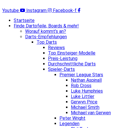
Zum
Inhalt
Youtube
Instagram
Facebook-f
springen
Startseite
Finde Dartpfeile, Boards & mehr!
Worauf kommt’s an?
Darts-Empfehlungen
Top Darts
Reviews
Top Einsteiger-Modelle
Preis-Leistung
Durchschnittliche Darts
Spieler-Darts
Premier League Stars
Nathan Aspinall
Rob Cross
Luke Humphries
Luke Littler
Gerwyn Price
Michael Smith
Michael van Gerwen
Peter Wright
Legenden