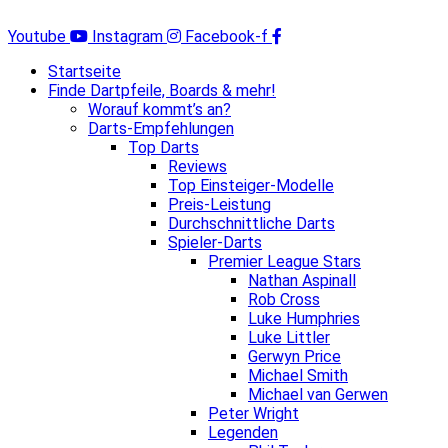
Zum
Inhalt
Youtube
Instagram
Facebook-f
springen
Startseite
Finde Dartpfeile, Boards & mehr!
Worauf kommt’s an?
Darts-Empfehlungen
Top Darts
Reviews
Top Einsteiger-Modelle
Preis-Leistung
Durchschnittliche Darts
Spieler-Darts
Premier League Stars
Nathan Aspinall
Rob Cross
Luke Humphries
Luke Littler
Gerwyn Price
Michael Smith
Michael van Gerwen
Peter Wright
Legenden