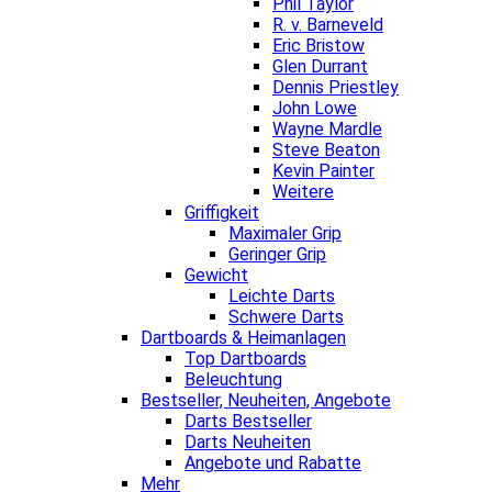
Phil Taylor
R. v. Barneveld
Eric Bristow
Glen Durrant
Dennis Priestley
John Lowe
Wayne Mardle
Steve Beaton
Kevin Painter
Weitere
Griffigkeit
Maximaler Grip
Geringer Grip
Gewicht
Leichte Darts
Schwere Darts
Dartboards & Heimanlagen
Top Dartboards
Beleuchtung
Bestseller, Neuheiten, Angebote
Darts Bestseller
Darts Neuheiten
Angebote und Rabatte
Mehr