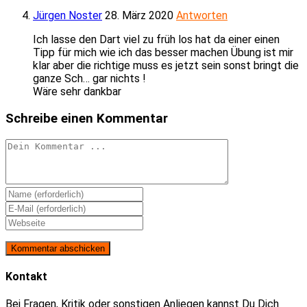
Jürgen Noster
28. März 2020
Antworten
Ich lasse den Dart viel zu früh los hat da einer einen
Tipp für mich wie ich das besser machen Übung ist mir
klar aber die richtige muss es jetzt sein sonst bringt die
ganze Sch… gar nichts !
Wäre sehr dankbar
Schreibe einen Kommentar
Kommentieren
Gib
deinen
Gib
Namen
deine
Gib
oder
E-
deine
Benutzernamen
Mail-
Website-
zum
Adresse
URL
Kommentieren
zum
ein
Kontakt
ein
Kommentieren
(optional)
ein
Bei Fragen, Kritik oder sonstigen Anliegen kannst Du Dich