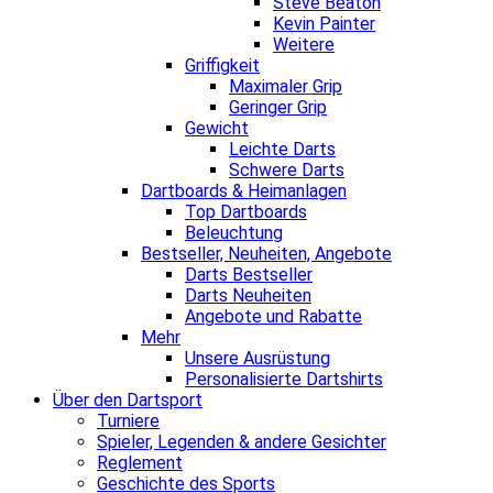
Steve Beaton
Kevin Painter
Weitere
Griffigkeit
Maximaler Grip
Geringer Grip
Gewicht
Leichte Darts
Schwere Darts
Dartboards & Heimanlagen
Top Dartboards
Beleuchtung
Bestseller, Neuheiten, Angebote
Darts Bestseller
Darts Neuheiten
Angebote und Rabatte
Mehr
Unsere Ausrüstung
Personalisierte Dartshirts
Über den Dartsport
Turniere
Spieler, Legenden & andere Gesichter
Reglement
Geschichte des Sports