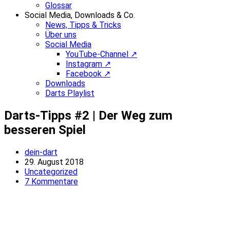
Glossar
Social Media, Downloads & Co.
News, Tipps & Tricks
Über uns
Social Media
YouTube-Channel ↗
Instagram ↗
Facebook ↗
Downloads
Darts Playlist
Darts-Tipps #2 | Der Weg zum
besseren Spiel
Beitrags-
dein-dart
Autor:
Beitrag
29. August 2018
veröffentlicht:
Beitrags-
Uncategorized
Kategorie:
Beitrags-
7 Kommentare
Kommentare: