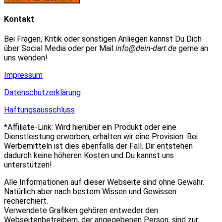
zum
Adresse
URL
Kommentieren
zum
ein
Kontakt
ein
Kommentieren
(optional)
ein
Bei Fragen, Kritik oder sonstigen Anliegen kannst Du Dich
über Social Media oder per Mail
info@dein-dart.de
gerne an
uns wenden!
Impressum
Datenschutzerklärung
Haftungsausschluss
*Affiliate-Link: Wird hierüber ein Produkt oder eine
Dienstleistung erworben, erhalten wir eine Provision. Bei
Werbemitteln ist dies ebenfalls der Fall. Dir entstehen
dadurch keine höheren Kosten und Du kannst uns
unterstützen!
Alle Informationen auf dieser Webseite sind ohne Gewähr.
Natürlich aber nach bestem Wissen und Gewissen
recherchiert.
Verwendete Grafiken gehören entweder den
Webseitenbetreibern, der angegebenen Person, sind zur