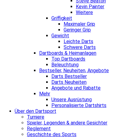
Steve Beaton
Kevin Painter
Weitere
Griffigkeit
Maximaler Grip
Geringer Grip
Gewicht
Leichte Darts
Schwere Darts
Dartboards & Heimanlagen
Top Dartboards
Beleuchtung
Bestseller, Neuheiten, Angebote
Darts Bestseller
Darts Neuheiten
Angebote und Rabatte
Mehr
Unsere Ausrüstung
Personalisierte Dartshirts
Über den Dartsport
Turniere
Spieler, Legenden & andere Gesichter
Reglement
Geschichte des Sports