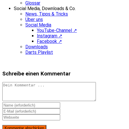
Glossar
Social Media, Downloads & Co.
News, Tipps & Tricks
Über uns
Social Media
YouTube-Channel ↗
Instagram ↗
Facebook ↗
Downloads
Darts Playlist
Schreibe einen Kommentar
Kommentieren
Gib
deinen
Gib
Namen
deine
Gib
oder
E-
deine
Benutzernamen
Mail-
Website-