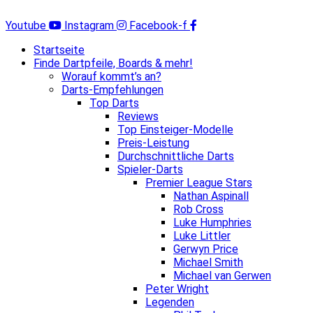
Zum
Inhalt
Youtube
Instagram
Facebook-f
springen
Startseite
Finde Dartpfeile, Boards & mehr!
Worauf kommt’s an?
Darts-Empfehlungen
Top Darts
Reviews
Top Einsteiger-Modelle
Preis-Leistung
Durchschnittliche Darts
Spieler-Darts
Premier League Stars
Nathan Aspinall
Rob Cross
Luke Humphries
Luke Littler
Gerwyn Price
Michael Smith
Michael van Gerwen
Peter Wright
Legenden