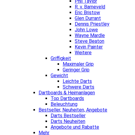
Phil Taylor
R. v. Barneveld
Eric Bristow
Glen Durrant
Dennis Priestley
John Lowe
Wayne Mardle
Steve Beaton
Kevin Painter
Weitere
Griffigkeit
Maximaler Grip
Geringer Grip
Gewicht
Leichte Darts
Schwere Darts
Dartboards & Heimanlagen
Top Dartboards
Beleuchtung
Bestseller, Neuheiten, Angebote
Darts Bestseller
Darts Neuheiten
Angebote und Rabatte
Mehr