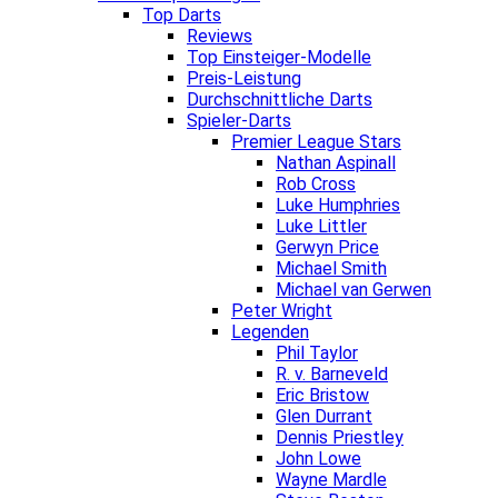
Top Darts
Reviews
Top Einsteiger-Modelle
Preis-Leistung
Durchschnittliche Darts
Spieler-Darts
Premier League Stars
Nathan Aspinall
Rob Cross
Luke Humphries
Luke Littler
Gerwyn Price
Michael Smith
Michael van Gerwen
Peter Wright
Legenden
Phil Taylor
R. v. Barneveld
Eric Bristow
Glen Durrant
Dennis Priestley
John Lowe
Wayne Mardle