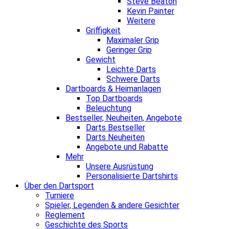
Steve Beaton
Kevin Painter
Weitere
Griffigkeit
Maximaler Grip
Geringer Grip
Gewicht
Leichte Darts
Schwere Darts
Dartboards & Heimanlagen
Top Dartboards
Beleuchtung
Bestseller, Neuheiten, Angebote
Darts Bestseller
Darts Neuheiten
Angebote und Rabatte
Mehr
Unsere Ausrüstung
Personalisierte Dartshirts
Über den Dartsport
Turniere
Spieler, Legenden & andere Gesichter
Reglement
Geschichte des Sports