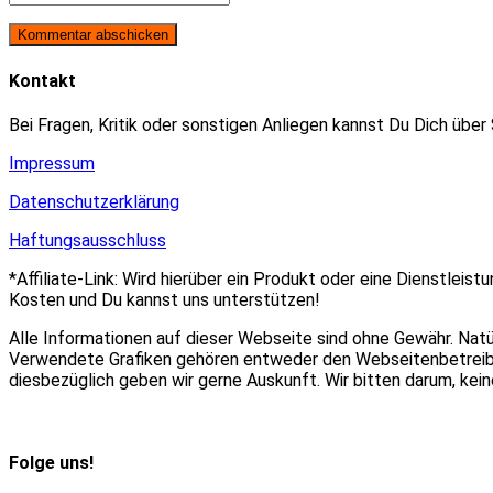
oder
E-
deine
Benutzernamen
Mail-
Website-
zum
Adresse
URL
Kommentieren
zum
ein
Kontakt
ein
Kommentieren
(optional)
ein
Bei Fragen, Kritik oder sonstigen Anliegen kannst Du Dich über
Impressum
Datenschutzerklärung
Haftungsausschluss
*Affiliate-Link: Wird hierüber ein Produkt oder eine Dienstleist
Kosten und Du kannst uns unterstützen!
Alle Informationen auf dieser Webseite sind ohne Gewähr. Nat
Verwendete Grafiken gehören entweder den Webseitenbetreiber
diesbezüglich geben wir gerne Auskunft. Wir bitten darum, ke
Folge uns!