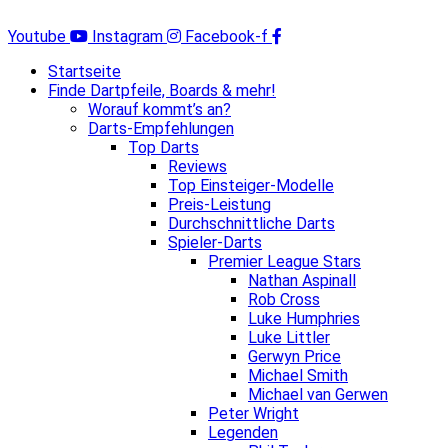
Zum
Inhalt
Youtube
Instagram
Facebook-f
springen
Startseite
Finde Dartpfeile, Boards & mehr!
Worauf kommt’s an?
Darts-Empfehlungen
Top Darts
Reviews
Top Einsteiger-Modelle
Preis-Leistung
Durchschnittliche Darts
Spieler-Darts
Premier League Stars
Nathan Aspinall
Rob Cross
Luke Humphries
Luke Littler
Gerwyn Price
Michael Smith
Michael van Gerwen
Peter Wright
Legenden