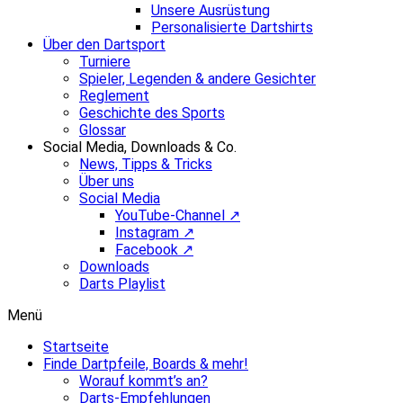
Unsere Ausrüstung
Personalisierte Dartshirts
Über den Dartsport
Turniere
Spieler, Legenden & andere Gesichter
Reglement
Geschichte des Sports
Glossar
Social Media, Downloads & Co.
News, Tipps & Tricks
Über uns
Social Media
YouTube-Channel ↗
Instagram ↗
Facebook ↗
Downloads
Darts Playlist
Menü
Startseite
Finde Dartpfeile, Boards & mehr!
Worauf kommt’s an?
Darts-Empfehlungen