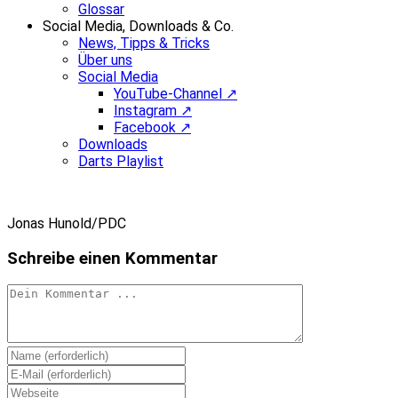
Glossar
Social Media, Downloads & Co.
News, Tipps & Tricks
Über uns
Social Media
YouTube-Channel ↗
Instagram ↗
Facebook ↗
Downloads
Darts Playlist
Jonas Hunold/PDC
Schreibe einen Kommentar
Kommentieren
Gib
deinen
Gib
Namen
deine
Gib