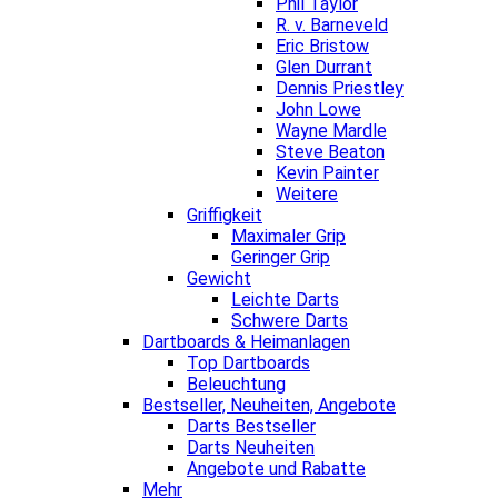
Phil Taylor
R. v. Barneveld
Eric Bristow
Glen Durrant
Dennis Priestley
John Lowe
Wayne Mardle
Steve Beaton
Kevin Painter
Weitere
Griffigkeit
Maximaler Grip
Geringer Grip
Gewicht
Leichte Darts
Schwere Darts
Dartboards & Heimanlagen
Top Dartboards
Beleuchtung
Bestseller, Neuheiten, Angebote
Darts Bestseller
Darts Neuheiten
Angebote und Rabatte
Mehr