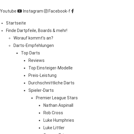
Zum
Inhalt
Youtube
Instagram
Facebook-f
springen
Startseite
Finde Dartpfeile, Boards & mehr!
Worauf kommt’s an?
Darts-Empfehlungen
Top Darts
Reviews
Top Einsteiger-Modelle
Preis-Leistung
Durchschnittliche Darts
Spieler-Darts
Premier League Stars
Nathan Aspinall
Rob Cross
Luke Humphries
Luke Littler