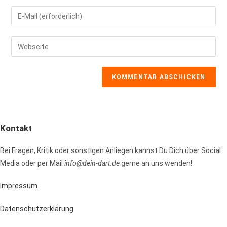
Namen
Gib
oder
deine
Benutzernamen
E-
Gib
zum
Mail-
deine
Kommentieren
Adresse
Website-
ein
zum
URL
Kommentieren
ein
ein
(optional)
Kontakt
Bei Fragen, Kritik oder sonstigen Anliegen kannst Du Dich über Social
Media oder per Mail
info@dein-dart.de
gerne an uns wenden!
Impressum
Datenschutzerklärung