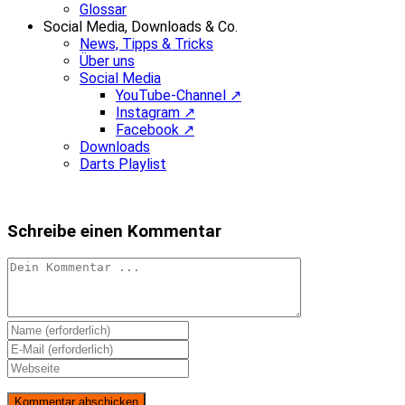
Glossar
Social Media, Downloads & Co.
News, Tipps & Tricks
Über uns
Social Media
YouTube-Channel ↗
Instagram ↗
Facebook ↗
Downloads
Darts Playlist
Schreibe einen Kommentar
Kommentieren
Gib
deinen
Gib
Namen
deine
Gib
oder
E-
deine
Benutzernamen
Mail-
Website-