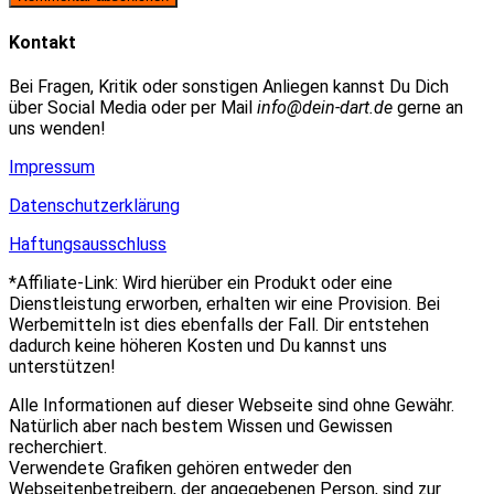
zum
Adresse
URL
Kommentieren
zum
ein
Kontakt
ein
Kommentieren
(optional)
ein
Bei Fragen, Kritik oder sonstigen Anliegen kannst Du Dich
über Social Media oder per Mail
info@dein-dart.de
gerne an
uns wenden!
Impressum
Datenschutzerklärung
Haftungsausschluss
*Affiliate-Link: Wird hierüber ein Produkt oder eine
Dienstleistung erworben, erhalten wir eine Provision. Bei
Werbemitteln ist dies ebenfalls der Fall. Dir entstehen
dadurch keine höheren Kosten und Du kannst uns
unterstützen!
Alle Informationen auf dieser Webseite sind ohne Gewähr.
Natürlich aber nach bestem Wissen und Gewissen
recherchiert.
Verwendete Grafiken gehören entweder den
Webseitenbetreibern, der angegebenen Person, sind zur