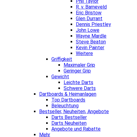
Phil Taylor
R. v. Barneveld
Eric Bristow
Glen Durrant
Dennis Priestley
John Lowe
Wayne Mardle
Steve Beaton
Kevin Painter
Weitere
Griffigkeit
Maximaler Grip
Geringer Grip
Gewicht
Leichte Darts
Schwere Darts
Dartboards & Heimanlagen
Top Dartboards
Beleuchtung
Bestseller, Neuheiten, Angebote
Darts Bestseller
Darts Neuheiten
Angebote und Rabatte
Mehr