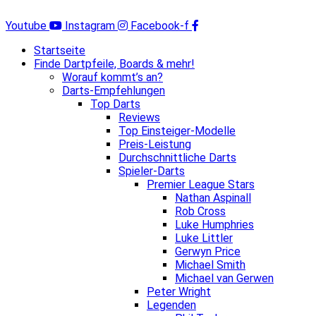
Zum
Inhalt
Youtube
Instagram
Facebook-f
springen
Startseite
Finde Dartpfeile, Boards & mehr!
Worauf kommt’s an?
Darts-Empfehlungen
Top Darts
Reviews
Top Einsteiger-Modelle
Preis-Leistung
Durchschnittliche Darts
Spieler-Darts
Premier League Stars
Nathan Aspinall
Rob Cross
Luke Humphries
Luke Littler
Gerwyn Price
Michael Smith
Michael van Gerwen
Peter Wright
Legenden