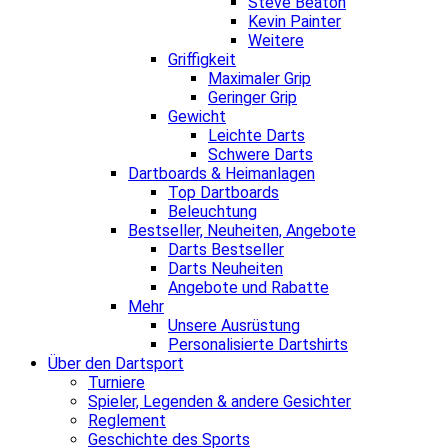
Steve Beaton
Kevin Painter
Weitere
Griffigkeit
Maximaler Grip
Geringer Grip
Gewicht
Leichte Darts
Schwere Darts
Dartboards & Heimanlagen
Top Dartboards
Beleuchtung
Bestseller, Neuheiten, Angebote
Darts Bestseller
Darts Neuheiten
Angebote und Rabatte
Mehr
Unsere Ausrüstung
Personalisierte Dartshirts
Über den Dartsport
Turniere
Spieler, Legenden & andere Gesichter
Reglement
Geschichte des Sports