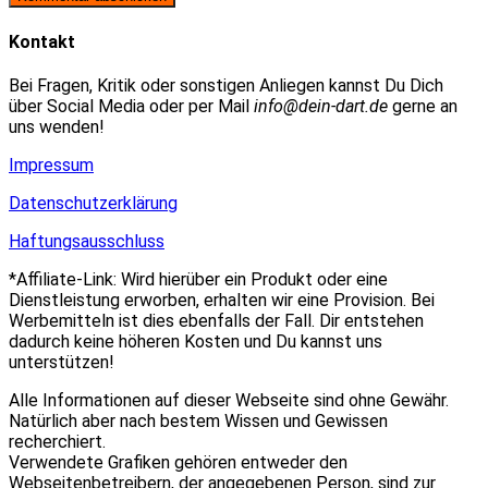
zum
Adresse
URL
Kommentieren
zum
ein
Kontakt
ein
Kommentieren
(optional)
ein
Bei Fragen, Kritik oder sonstigen Anliegen kannst Du Dich
über Social Media oder per Mail
info@dein-dart.de
gerne an
uns wenden!
Impressum
Datenschutzerklärung
Haftungsausschluss
*Affiliate-Link: Wird hierüber ein Produkt oder eine
Dienstleistung erworben, erhalten wir eine Provision. Bei
Werbemitteln ist dies ebenfalls der Fall. Dir entstehen
dadurch keine höheren Kosten und Du kannst uns
unterstützen!
Alle Informationen auf dieser Webseite sind ohne Gewähr.
Natürlich aber nach bestem Wissen und Gewissen
recherchiert.
Verwendete Grafiken gehören entweder den
Webseitenbetreibern, der angegebenen Person, sind zur