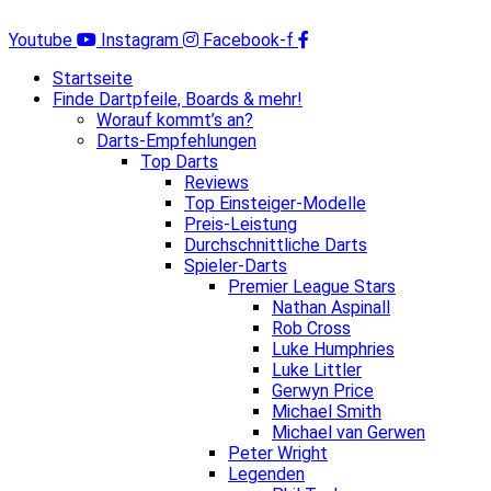
Zum
Inhalt
Youtube
Instagram
Facebook-f
springen
Startseite
Finde Dartpfeile, Boards & mehr!
Worauf kommt’s an?
Darts-Empfehlungen
Top Darts
Reviews
Top Einsteiger-Modelle
Preis-Leistung
Durchschnittliche Darts
Spieler-Darts
Premier League Stars
Nathan Aspinall
Rob Cross
Luke Humphries
Luke Littler
Gerwyn Price
Michael Smith
Michael van Gerwen
Peter Wright
Legenden