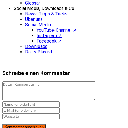
Glossar
Social Media, Downloads & Co.
News, Tipps & Tricks
Über uns
Social Media
YouTube-Channel ↗
Instagram ↗
Facebook ↗
Downloads
Darts Playlist
Schreibe einen Kommentar
Kommentieren
Gib
deinen
Gib
Namen
deine
Gib
oder
E-
deine
Benutzernamen
Mail-
Website-