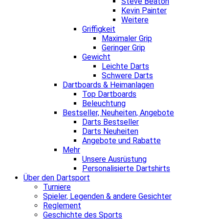
Steve Beaton
Kevin Painter
Weitere
Griffigkeit
Maximaler Grip
Geringer Grip
Gewicht
Leichte Darts
Schwere Darts
Dartboards & Heimanlagen
Top Dartboards
Beleuchtung
Bestseller, Neuheiten, Angebote
Darts Bestseller
Darts Neuheiten
Angebote und Rabatte
Mehr
Unsere Ausrüstung
Personalisierte Dartshirts
Über den Dartsport
Turniere
Spieler, Legenden & andere Gesichter
Reglement
Geschichte des Sports