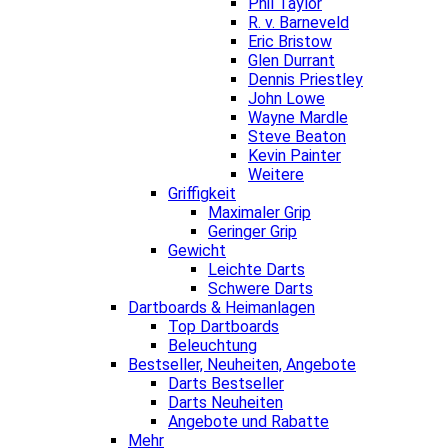
Phil Taylor
R. v. Barneveld
Eric Bristow
Glen Durrant
Dennis Priestley
John Lowe
Wayne Mardle
Steve Beaton
Kevin Painter
Weitere
Griffigkeit
Maximaler Grip
Geringer Grip
Gewicht
Leichte Darts
Schwere Darts
Dartboards & Heimanlagen
Top Dartboards
Beleuchtung
Bestseller, Neuheiten, Angebote
Darts Bestseller
Darts Neuheiten
Angebote und Rabatte
Mehr