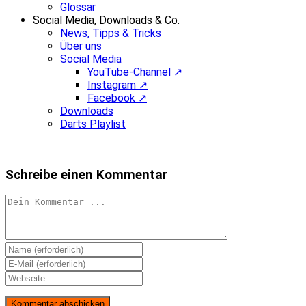
Glossar
Social Media, Downloads & Co.
News, Tipps & Tricks
Über uns
Social Media
YouTube-Channel ↗
Instagram ↗
Facebook ↗
Downloads
Darts Playlist
Schreibe einen Kommentar
Kommentieren
Gib
deinen
Gib
Namen
deine
Gib
oder
E-
deine
Benutzernamen
Mail-
Website-