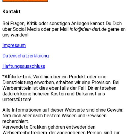
zum
Adresse
URL
Kommentieren
zum
ein
Kontakt
ein
Kommentieren
(optional)
ein
Bei Fragen, Kritik oder sonstigen Anliegen kannst Du Dich
über Social Media oder per Mail
info@dein-dart.de
gerne an
uns wenden!
Impressum
Datenschutzerklärung
Haftungsausschluss
*Affiliate-Link: Wird hierüber ein Produkt oder eine
Dienstleistung erworben, erhalten wir eine Provision. Bei
Werbemitteln ist dies ebenfalls der Fall. Dir entstehen
dadurch keine höheren Kosten und Du kannst uns
unterstützen!
Alle Informationen auf dieser Webseite sind ohne Gewähr.
Natürlich aber nach bestem Wissen und Gewissen
recherchiert.
Verwendete Grafiken gehören entweder den
Webseitenbetreibern, der angegebenen Person, sind zur