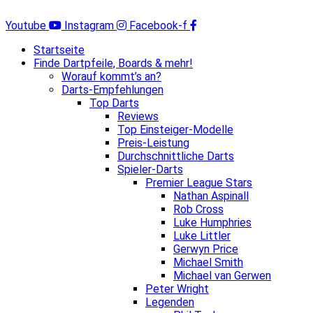
Zum
Inhalt
Youtube
Instagram
Facebook-f
springen
Startseite
Finde Dartpfeile, Boards & mehr!
Worauf kommt’s an?
Darts-Empfehlungen
Top Darts
Reviews
Top Einsteiger-Modelle
Preis-Leistung
Durchschnittliche Darts
Spieler-Darts
Premier League Stars
Nathan Aspinall
Rob Cross
Luke Humphries
Luke Littler
Gerwyn Price
Michael Smith
Michael van Gerwen
Peter Wright
Legenden