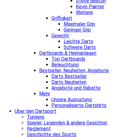
Steve Beaton
Kevin Painter
Weitere
Griffigkeit
Maximaler Grip
Geringer Grip
Gewicht
Leichte Darts
Schwere Darts
Dartboards & Heimanlagen
Top Dartboards
Beleuchtung
Bestseller, Neuheiten, Angebote
Darts Bestseller
Darts Neuheiten
Angebote und Rabatte
Mehr
Unsere Ausrüstung
Personalisierte Dartshirts
Über den Dartsport
Turniere
Spieler, Legenden & andere Gesichter
Reglement
Geschichte des Sports