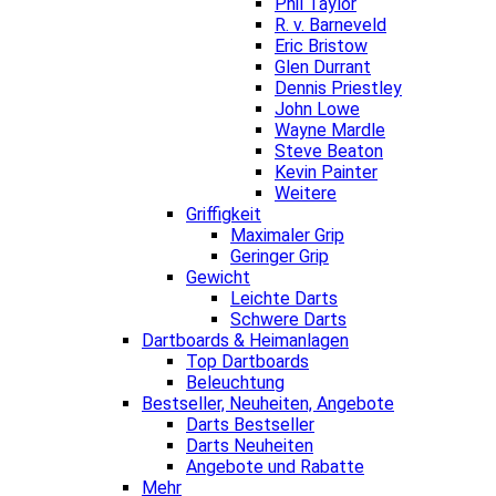
Phil Taylor
R. v. Barneveld
Eric Bristow
Glen Durrant
Dennis Priestley
John Lowe
Wayne Mardle
Steve Beaton
Kevin Painter
Weitere
Griffigkeit
Maximaler Grip
Geringer Grip
Gewicht
Leichte Darts
Schwere Darts
Dartboards & Heimanlagen
Top Dartboards
Beleuchtung
Bestseller, Neuheiten, Angebote
Darts Bestseller
Darts Neuheiten
Angebote und Rabatte
Mehr