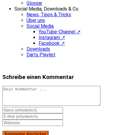
Glossar
Social Media, Downloads & Co.
News, Tipps & Tricks
Über uns
Social Media
YouTube-Channel ↗
Instagram ↗
Facebook ↗
Downloads
Darts Playlist
Schreibe einen Kommentar
Kommentieren
Gib
deinen
Gib
Namen
deine
Gib
oder
E-
deine
Benutzernamen
Mail-
Website-