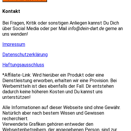
zum
Adresse
URL
Kommentieren
zum
ein
Kontakt
ein
Kommentieren
(optional)
ein
Bei Fragen, Kritik oder sonstigen Anliegen kannst Du Dich
über Social Media oder per Mail
info@dein-dart.de
gerne an
uns wenden!
Impressum
Datenschutzerklärung
Haftungsausschluss
*Affiliate-Link: Wird hierüber ein Produkt oder eine
Dienstleistung erworben, erhalten wir eine Provision. Bei
Werbemitteln ist dies ebenfalls der Fall. Dir entstehen
dadurch keine höheren Kosten und Du kannst uns
unterstützen!
Alle Informationen auf dieser Webseite sind ohne Gewähr.
Natürlich aber nach bestem Wissen und Gewissen
recherchiert.
Verwendete Grafiken gehören entweder den
Webseitenbetreibern, der angegebenen Person, sind zur