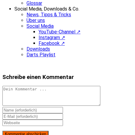
Glossar
Social Media, Downloads & Co.
News, Tipps & Tricks
Über uns
Social Media
YouTube-Channel ↗
Instagram ↗
Facebook ↗
Downloads
Darts Playlist
Schreibe einen Kommentar
Kommentieren
Gib
deinen
Gib
Namen
deine
Gib
oder
E-
deine
Benutzernamen
Mail-
Website-