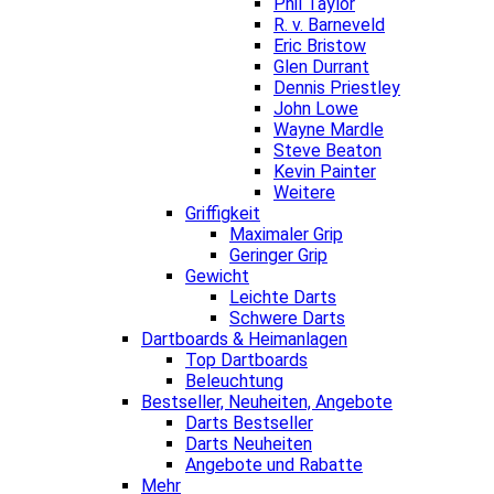
Phil Taylor
R. v. Barneveld
Eric Bristow
Glen Durrant
Dennis Priestley
John Lowe
Wayne Mardle
Steve Beaton
Kevin Painter
Weitere
Griffigkeit
Maximaler Grip
Geringer Grip
Gewicht
Leichte Darts
Schwere Darts
Dartboards & Heimanlagen
Top Dartboards
Beleuchtung
Bestseller, Neuheiten, Angebote
Darts Bestseller
Darts Neuheiten
Angebote und Rabatte
Mehr