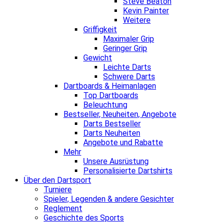
Steve Beaton
Kevin Painter
Weitere
Griffigkeit
Maximaler Grip
Geringer Grip
Gewicht
Leichte Darts
Schwere Darts
Dartboards & Heimanlagen
Top Dartboards
Beleuchtung
Bestseller, Neuheiten, Angebote
Darts Bestseller
Darts Neuheiten
Angebote und Rabatte
Mehr
Unsere Ausrüstung
Personalisierte Dartshirts
Über den Dartsport
Turniere
Spieler, Legenden & andere Gesichter
Reglement
Geschichte des Sports