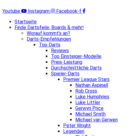
Zum
Inhalt
Youtube
Instagram
Facebook-f
springen
Startseite
Finde Dartpfeile, Boards & mehr!
Worauf kommt’s an?
Darts-Empfehlungen
Top Darts
Reviews
Top Einsteiger-Modelle
Preis-Leistung
Durchschnittliche Darts
Spieler-Darts
Premier League Stars
Nathan Aspinall
Rob Cross
Luke Humphries
Luke Littler
Gerwyn Price
Michael Smith
Michael van Gerwen
Peter Wright
Legenden