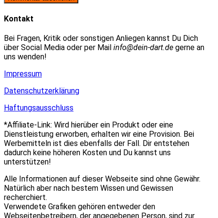
zum
Adresse
URL
Kommentieren
zum
ein
Kontakt
ein
Kommentieren
(optional)
ein
Bei Fragen, Kritik oder sonstigen Anliegen kannst Du Dich
über Social Media oder per Mail
info@dein-dart.de
gerne an
uns wenden!
Impressum
Datenschutzerklärung
Haftungsausschluss
*Affiliate-Link: Wird hierüber ein Produkt oder eine
Dienstleistung erworben, erhalten wir eine Provision. Bei
Werbemitteln ist dies ebenfalls der Fall. Dir entstehen
dadurch keine höheren Kosten und Du kannst uns
unterstützen!
Alle Informationen auf dieser Webseite sind ohne Gewähr.
Natürlich aber nach bestem Wissen und Gewissen
recherchiert.
Verwendete Grafiken gehören entweder den
Webseitenbetreibern, der angegebenen Person, sind zur