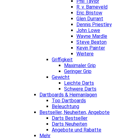
Phil Taylor
R. v. Barneveld
Eric Bristow
Glen Durrant
Dennis Priestley
John Lowe
Wayne Mardle
Steve Beaton
Kevin Painter
Weitere
Griffigkeit
Maximaler Grip
Geringer Grip
Gewicht
Leichte Darts
Schwere Darts
Dartboards & Heimanlagen
Top Dartboards
Beleuchtung
Bestseller, Neuheiten, Angebote
Darts Bestseller
Darts Neuheiten
Angebote und Rabatte
Mehr