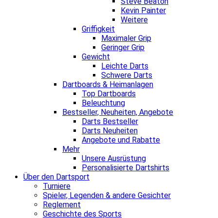
Steve Beaton
Kevin Painter
Weitere
Griffigkeit
Maximaler Grip
Geringer Grip
Gewicht
Leichte Darts
Schwere Darts
Dartboards & Heimanlagen
Top Dartboards
Beleuchtung
Bestseller, Neuheiten, Angebote
Darts Bestseller
Darts Neuheiten
Angebote und Rabatte
Mehr
Unsere Ausrüstung
Personalisierte Dartshirts
Über den Dartsport
Turniere
Spieler, Legenden & andere Gesichter
Reglement
Geschichte des Sports