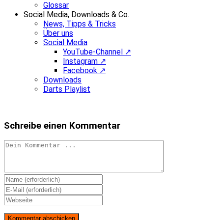
Glossar
Social Media, Downloads & Co.
News, Tipps & Tricks
Über uns
Social Media
YouTube-Channel ↗
Instagram ↗
Facebook ↗
Downloads
Darts Playlist
Schreibe einen Kommentar
Kommentieren
Gib
deinen
Gib
Namen
deine
Gib
oder
E-
deine
Benutzernamen
Mail-
Website-