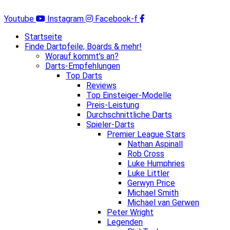
Zum
Inhalt
Youtube
Instagram
Facebook-f
springen
Startseite
Finde Dartpfeile, Boards & mehr!
Worauf kommt’s an?
Darts-Empfehlungen
Top Darts
Reviews
Top Einsteiger-Modelle
Preis-Leistung
Durchschnittliche Darts
Spieler-Darts
Premier League Stars
Nathan Aspinall
Rob Cross
Luke Humphries
Luke Littler
Gerwyn Price
Michael Smith
Michael van Gerwen
Peter Wright
Legenden