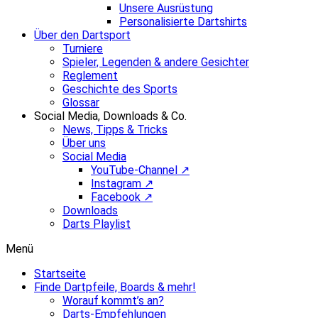
Unsere Ausrüstung
Personalisierte Dartshirts
Über den Dartsport
Turniere
Spieler, Legenden & andere Gesichter
Reglement
Geschichte des Sports
Glossar
Social Media, Downloads & Co.
News, Tipps & Tricks
Über uns
Social Media
YouTube-Channel ↗
Instagram ↗
Facebook ↗
Downloads
Darts Playlist
Menü
Startseite
Finde Dartpfeile, Boards & mehr!
Worauf kommt’s an?
Darts-Empfehlungen