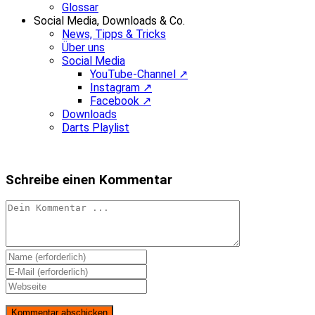
Glossar
Social Media, Downloads & Co.
News, Tipps & Tricks
Über uns
Social Media
YouTube-Channel ↗
Instagram ↗
Facebook ↗
Downloads
Darts Playlist
Schreibe einen Kommentar
Kommentieren
Gib
deinen
Gib
Namen
deine
Gib
oder
E-
deine
Benutzernamen
Mail-
Website-