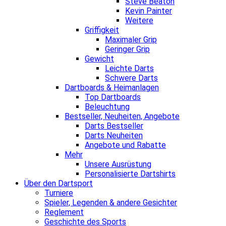
Steve Beaton
Kevin Painter
Weitere
Griffigkeit
Maximaler Grip
Geringer Grip
Gewicht
Leichte Darts
Schwere Darts
Dartboards & Heimanlagen
Top Dartboards
Beleuchtung
Bestseller, Neuheiten, Angebote
Darts Bestseller
Darts Neuheiten
Angebote und Rabatte
Mehr
Unsere Ausrüstung
Personalisierte Dartshirts
Über den Dartsport
Turniere
Spieler, Legenden & andere Gesichter
Reglement
Geschichte des Sports