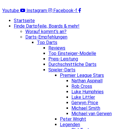
Zum
Inhalt
Youtube
Instagram
Facebook-f
springen
Startseite
Finde Dartpfeile, Boards & mehr!
Worauf kommt’s an?
Darts-Empfehlungen
Top Darts
Reviews
Top Einsteiger-Modelle
Preis-Leistung
Durchschnittliche Darts
Spieler-Darts
Premier League Stars
Nathan Aspinall
Rob Cross
Luke Humphries
Luke Littler
Gerwyn Price
Michael Smith
Michael van Gerwen
Peter Wright
Legenden