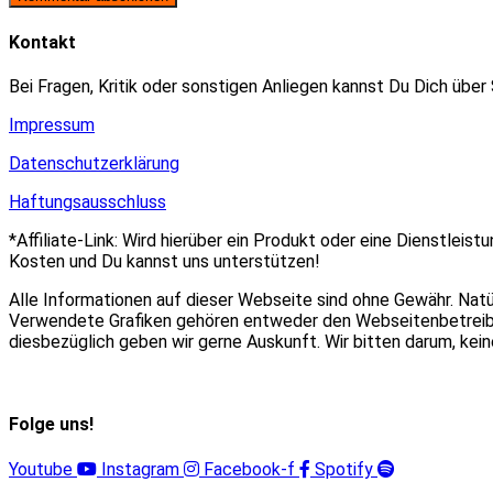
zum
Adresse
URL
Kommentieren
zum
ein
Kontakt
ein
Kommentieren
(optional)
ein
Bei Fragen, Kritik oder sonstigen Anliegen kannst Du Dich über
Impressum
Datenschutzerklärung
Haftungsausschluss
*Affiliate-Link: Wird hierüber ein Produkt oder eine Dienstleist
Kosten und Du kannst uns unterstützen!
Alle Informationen auf dieser Webseite sind ohne Gewähr. Nat
Verwendete Grafiken gehören entweder den Webseitenbetreiber
diesbezüglich geben wir gerne Auskunft. Wir bitten darum, ke
Folge uns!
Youtube
Instagram
Facebook-f
Spotify