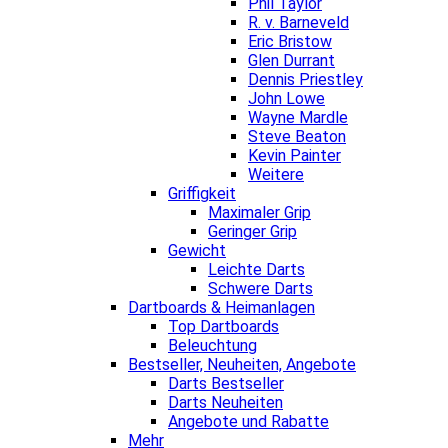
Phil Taylor
R. v. Barneveld
Eric Bristow
Glen Durrant
Dennis Priestley
John Lowe
Wayne Mardle
Steve Beaton
Kevin Painter
Weitere
Griffigkeit
Maximaler Grip
Geringer Grip
Gewicht
Leichte Darts
Schwere Darts
Dartboards & Heimanlagen
Top Dartboards
Beleuchtung
Bestseller, Neuheiten, Angebote
Darts Bestseller
Darts Neuheiten
Angebote und Rabatte
Mehr