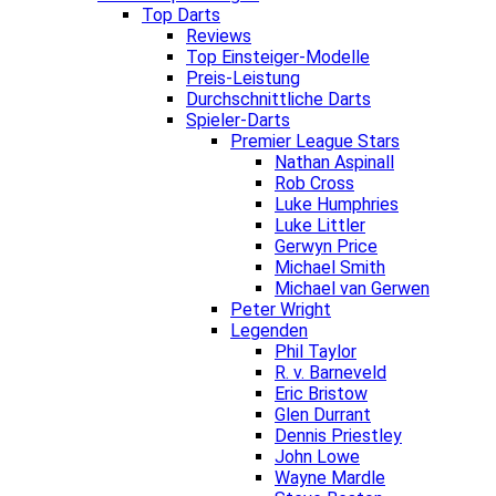
Top Darts
Reviews
Top Einsteiger-Modelle
Preis-Leistung
Durchschnittliche Darts
Spieler-Darts
Premier League Stars
Nathan Aspinall
Rob Cross
Luke Humphries
Luke Littler
Gerwyn Price
Michael Smith
Michael van Gerwen
Peter Wright
Legenden
Phil Taylor
R. v. Barneveld
Eric Bristow
Glen Durrant
Dennis Priestley
John Lowe
Wayne Mardle