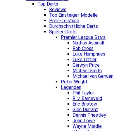
Top Darts
Reviews
Top Einsteiger-Modelle
Preis-Leistung
Durchschnittliche Darts
Spieler-Darts
Premier League Stars
Nathan Aspinall
Rob Cross
Luke Humphries
Luke Littler
Gerwyn Price
Michael Smith
Michael van Gerwen
Peter Wright
Legenden
Phil Taylor
R. v. Barneveld
Eric Bristow
Glen Durrant
Dennis Priestley
John Lowe
Wayne Mardle