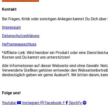
zum
Adresse
URL
Kommentieren
zum
ein
Kontakt
ein
Kommentieren
(optional)
ein
Bei Fragen, Kritik oder sonstigen Anliegen kannst Du Dich über
Impressum
Datenschutzerklärung
Haftungsausschluss
*Affiliate-Link: Wird hierüber ein Produkt oder eine Dienstleist
Kosten und Du kannst uns unterstützen!
Alle Informationen auf dieser Webseite sind ohne Gewähr. Nat
Verwendete Grafiken gehören entweder den Webseitenbetreiber
diesbezüglich geben wir gerne Auskunft. Wir bitten darum, ke
Folge uns!
Youtube
Instagram
Facebook-f
Spotify