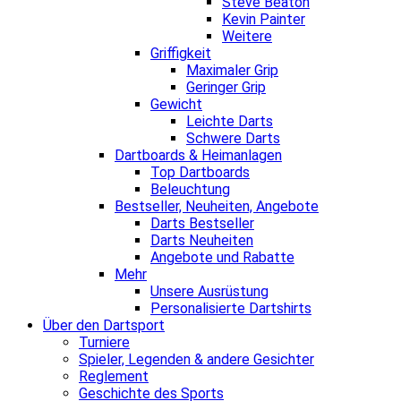
Steve Beaton
Kevin Painter
Weitere
Griffigkeit
Maximaler Grip
Geringer Grip
Gewicht
Leichte Darts
Schwere Darts
Dartboards & Heimanlagen
Top Dartboards
Beleuchtung
Bestseller, Neuheiten, Angebote
Darts Bestseller
Darts Neuheiten
Angebote und Rabatte
Mehr
Unsere Ausrüstung
Personalisierte Dartshirts
Über den Dartsport
Turniere
Spieler, Legenden & andere Gesichter
Reglement
Geschichte des Sports