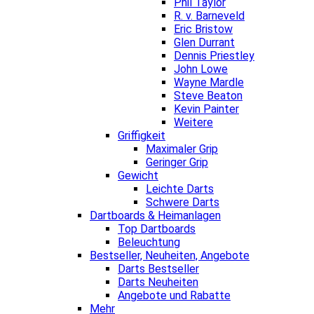
Phil Taylor
R. v. Barneveld
Eric Bristow
Glen Durrant
Dennis Priestley
John Lowe
Wayne Mardle
Steve Beaton
Kevin Painter
Weitere
Griffigkeit
Maximaler Grip
Geringer Grip
Gewicht
Leichte Darts
Schwere Darts
Dartboards & Heimanlagen
Top Dartboards
Beleuchtung
Bestseller, Neuheiten, Angebote
Darts Bestseller
Darts Neuheiten
Angebote und Rabatte
Mehr