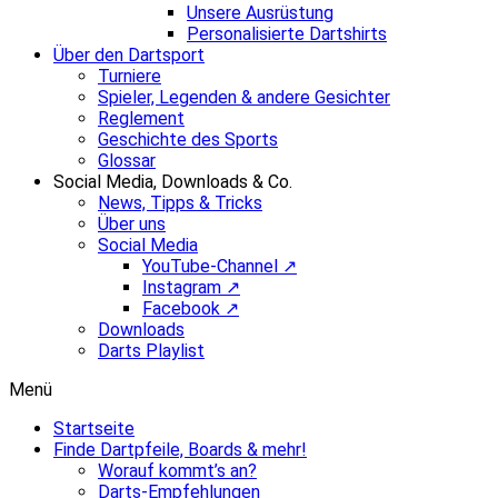
Unsere Ausrüstung
Personalisierte Dartshirts
Über den Dartsport
Turniere
Spieler, Legenden & andere Gesichter
Reglement
Geschichte des Sports
Glossar
Social Media, Downloads & Co.
News, Tipps & Tricks
Über uns
Social Media
YouTube-Channel ↗
Instagram ↗
Facebook ↗
Downloads
Darts Playlist
Menü
Startseite
Finde Dartpfeile, Boards & mehr!
Worauf kommt’s an?
Darts-Empfehlungen