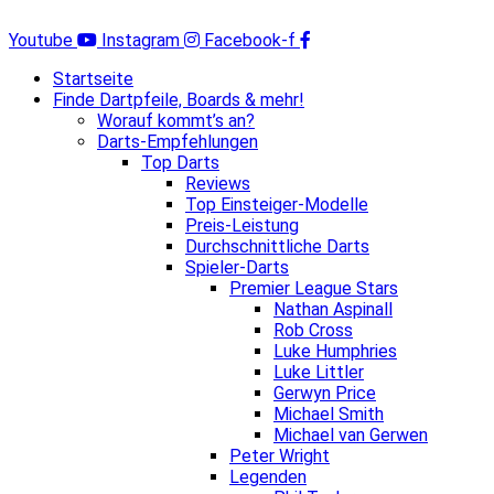
Zum
Inhalt
Youtube
Instagram
Facebook-f
springen
Startseite
Finde Dartpfeile, Boards & mehr!
Worauf kommt’s an?
Darts-Empfehlungen
Top Darts
Reviews
Top Einsteiger-Modelle
Preis-Leistung
Durchschnittliche Darts
Spieler-Darts
Premier League Stars
Nathan Aspinall
Rob Cross
Luke Humphries
Luke Littler
Gerwyn Price
Michael Smith
Michael van Gerwen
Peter Wright
Legenden