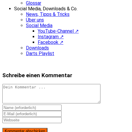
Glossar
Social Media, Downloads & Co.
News, Tipps & Tricks
Über uns
Social Media
YouTube-Channel ↗
Instagram ↗
Facebook ↗
Downloads
Darts Playlist
Schreibe einen Kommentar
Kommentieren
Gib
deinen
Gib
Namen
deine
Gib
oder
E-
deine
Benutzernamen
Mail-
Website-