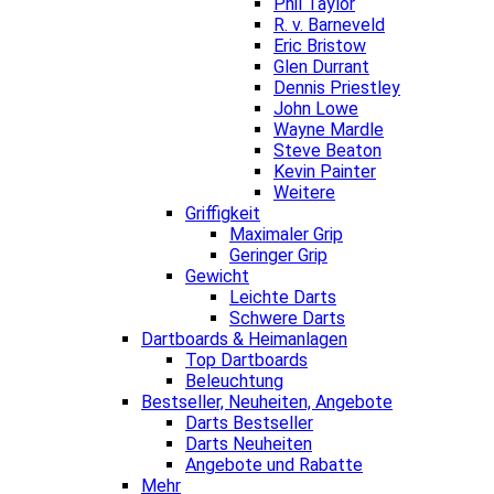
Phil Taylor
R. v. Barneveld
Eric Bristow
Glen Durrant
Dennis Priestley
John Lowe
Wayne Mardle
Steve Beaton
Kevin Painter
Weitere
Griffigkeit
Maximaler Grip
Geringer Grip
Gewicht
Leichte Darts
Schwere Darts
Dartboards & Heimanlagen
Top Dartboards
Beleuchtung
Bestseller, Neuheiten, Angebote
Darts Bestseller
Darts Neuheiten
Angebote und Rabatte
Mehr