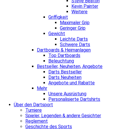
Steve Beaton
Kevin Painter
Weitere
Griffigkeit
Maximaler Grip
Geringer Grip
Gewicht
Leichte Darts
Schwere Darts
Dartboards & Heimanlagen
Top Dartboards
Beleuchtung
Bestseller, Neuheiten, Angebote
Darts Bestseller
Darts Neuheiten
Angebote und Rabatte
Mehr
Unsere Ausrüstung
Personalisierte Dartshirts
Über den Dartsport
Turniere
Spieler, Legenden & andere Gesichter
Reglement
Geschichte des Sports