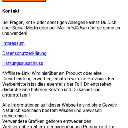
zum
Adresse
URL
Kommentieren
zum
ein
Kontakt
ein
Kommentieren
(optional)
ein
Bei Fragen, Kritik oder sonstigen Anliegen kannst Du Dich
über Social Media oder per Mail
info@dein-dart.de
gerne an
uns wenden!
Impressum
Datenschutzerklärung
Haftungsausschluss
*Affiliate-Link: Wird hierüber ein Produkt oder eine
Dienstleistung erworben, erhalten wir eine Provision. Bei
Werbemitteln ist dies ebenfalls der Fall. Dir entstehen
dadurch keine höheren Kosten und Du kannst uns
unterstützen!
Alle Informationen auf dieser Webseite sind ohne Gewähr.
Natürlich aber nach bestem Wissen und Gewissen
recherchiert.
Verwendete Grafiken gehören entweder den
Webseitenbetreibern, der angegebenen Person, sind zur