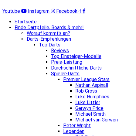
Zum
Inhalt
Youtube
Instagram
Facebook-f
springen
Startseite
Finde Dartpfeile, Boards & mehr!
Worauf kommt’s an?
Darts-Empfehlungen
Top Darts
Reviews
Top Einsteiger-Modelle
Preis-Leistung
Durchschnittliche Darts
Spieler-Darts
Premier League Stars
Nathan Aspinall
Rob Cross
Luke Humphries
Luke Littler
Gerwyn Price
Michael Smith
Michael van Gerwen
Peter Wright
Legenden