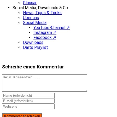
Glossar
Social Media, Downloads & Co.
News, Tipps & Tricks
Über uns
Social Media
YouTube-Channel ↗
Instagram ↗
Facebook ↗
Downloads
Darts Playlist
Schreibe einen Kommentar
Kommentieren
Gib
deinen
Gib
Namen
deine
Gib
oder
E-
deine
Benutzernamen
Mail-
Website-