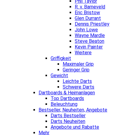
Phil Taylor
R. v. Barneveld
Eric Bristow
Glen Durrant
Dennis Priestley
John Lowe
Wayne Mardle
Steve Beaton
Kevin Painter
Weitere
Griffigkeit
Maximaler Grip
Geringer Grip
Gewicht
Leichte Darts
Schwere Darts
Dartboards & Heimanlagen
Top Dartboards
Beleuchtung
Bestseller, Neuheiten, Angebote
Darts Bestseller
Darts Neuheiten
Angebote und Rabatte
Mehr