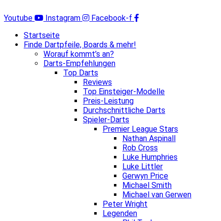
Zum
Inhalt
Youtube
Instagram
Facebook-f
springen
Startseite
Finde Dartpfeile, Boards & mehr!
Worauf kommt’s an?
Darts-Empfehlungen
Top Darts
Reviews
Top Einsteiger-Modelle
Preis-Leistung
Durchschnittliche Darts
Spieler-Darts
Premier League Stars
Nathan Aspinall
Rob Cross
Luke Humphries
Luke Littler
Gerwyn Price
Michael Smith
Michael van Gerwen
Peter Wright
Legenden