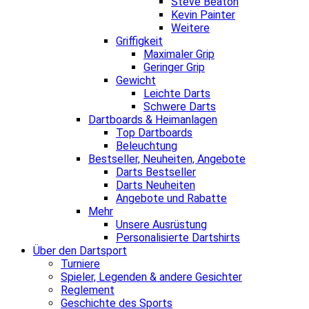
Steve Beaton
Kevin Painter
Weitere
Griffigkeit
Maximaler Grip
Geringer Grip
Gewicht
Leichte Darts
Schwere Darts
Dartboards & Heimanlagen
Top Dartboards
Beleuchtung
Bestseller, Neuheiten, Angebote
Darts Bestseller
Darts Neuheiten
Angebote und Rabatte
Mehr
Unsere Ausrüstung
Personalisierte Dartshirts
Über den Dartsport
Turniere
Spieler, Legenden & andere Gesichter
Reglement
Geschichte des Sports