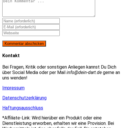
Kommentieren
Gib
deinen
Gib
Namen
deine
Gib
oder
E-
deine
Benutzernamen
Mail-
Website-
zum
Adresse
URL
Kommentieren
zum
ein
Kontakt
ein
Kommentieren
(optional)
ein
Bei Fragen, Kritik oder sonstigen Anliegen kannst Du Dich
über Social Media oder per Mail
info@dein-dart.de
gerne an
uns wenden!
Impressum
Datenschutzerklärung
Haftungsausschluss
*Affiliate-Link: Wird hierüber ein Produkt oder eine
Dienstleistung erworben, erhalten wir eine Provision. Bei