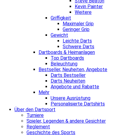
Steve Beaton
Kevin Painter
Weitere
Griffigkeit
Maximaler Grip
Geringer Grip
Gewicht
Leichte Darts
Schwere Darts
Dartboards & Heimanlagen
Top Dartboards
Beleuchtung
Bestseller, Neuheiten, Angebote
Darts Bestseller
Darts Neuheiten
Angebote und Rabatte
Mehr
Unsere Ausrüstung
Personalisierte Dartshirts
Über den Dartsport
Turniere
Spieler, Legenden & andere Gesichter
Reglement
Geschichte des Sports