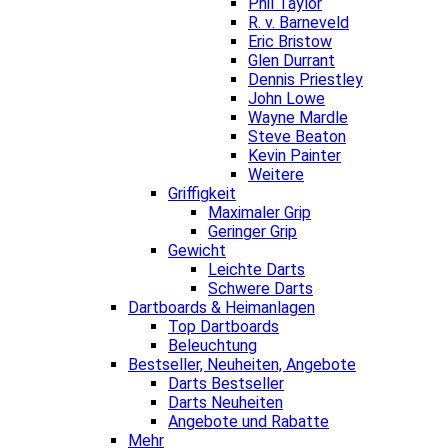
Phil Taylor
R. v. Barneveld
Eric Bristow
Glen Durrant
Dennis Priestley
John Lowe
Wayne Mardle
Steve Beaton
Kevin Painter
Weitere
Griffigkeit
Maximaler Grip
Geringer Grip
Gewicht
Leichte Darts
Schwere Darts
Dartboards & Heimanlagen
Top Dartboards
Beleuchtung
Bestseller, Neuheiten, Angebote
Darts Bestseller
Darts Neuheiten
Angebote und Rabatte
Mehr