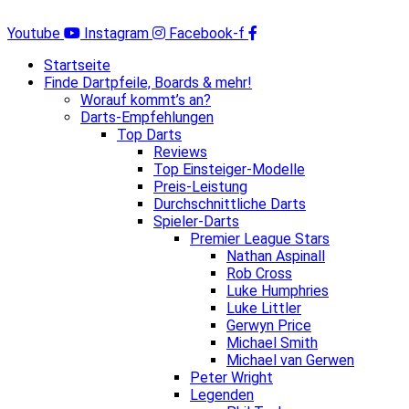
Zum
Inhalt
Youtube
Instagram
Facebook-f
springen
Startseite
Finde Dartpfeile, Boards & mehr!
Worauf kommt’s an?
Darts-Empfehlungen
Top Darts
Reviews
Top Einsteiger-Modelle
Preis-Leistung
Durchschnittliche Darts
Spieler-Darts
Premier League Stars
Nathan Aspinall
Rob Cross
Luke Humphries
Luke Littler
Gerwyn Price
Michael Smith
Michael van Gerwen
Peter Wright
Legenden