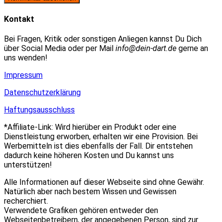
zum
Adresse
URL
Kommentieren
zum
ein
Kontakt
ein
Kommentieren
(optional)
ein
Bei Fragen, Kritik oder sonstigen Anliegen kannst Du Dich
über Social Media oder per Mail
info@dein-dart.de
gerne an
uns wenden!
Impressum
Datenschutzerklärung
Haftungsausschluss
*Affiliate-Link: Wird hierüber ein Produkt oder eine
Dienstleistung erworben, erhalten wir eine Provision. Bei
Werbemitteln ist dies ebenfalls der Fall. Dir entstehen
dadurch keine höheren Kosten und Du kannst uns
unterstützen!
Alle Informationen auf dieser Webseite sind ohne Gewähr.
Natürlich aber nach bestem Wissen und Gewissen
recherchiert.
Verwendete Grafiken gehören entweder den
Webseitenbetreibern, der angegebenen Person, sind zur