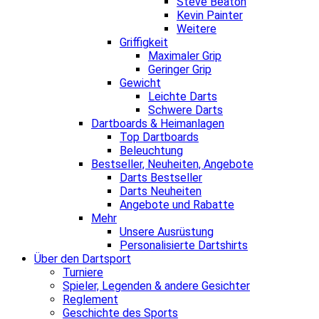
Steve Beaton
Kevin Painter
Weitere
Griffigkeit
Maximaler Grip
Geringer Grip
Gewicht
Leichte Darts
Schwere Darts
Dartboards & Heimanlagen
Top Dartboards
Beleuchtung
Bestseller, Neuheiten, Angebote
Darts Bestseller
Darts Neuheiten
Angebote und Rabatte
Mehr
Unsere Ausrüstung
Personalisierte Dartshirts
Über den Dartsport
Turniere
Spieler, Legenden & andere Gesichter
Reglement
Geschichte des Sports