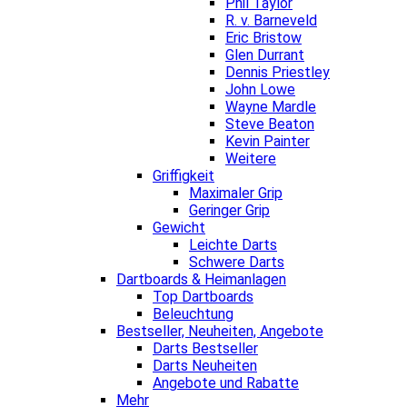
Phil Taylor
R. v. Barneveld
Eric Bristow
Glen Durrant
Dennis Priestley
John Lowe
Wayne Mardle
Steve Beaton
Kevin Painter
Weitere
Griffigkeit
Maximaler Grip
Geringer Grip
Gewicht
Leichte Darts
Schwere Darts
Dartboards & Heimanlagen
Top Dartboards
Beleuchtung
Bestseller, Neuheiten, Angebote
Darts Bestseller
Darts Neuheiten
Angebote und Rabatte
Mehr