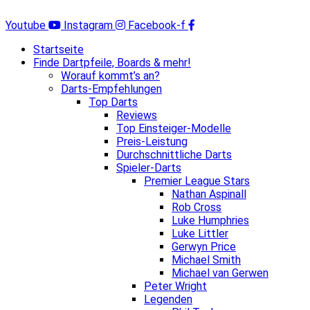
Zum
Inhalt
Youtube
Instagram
Facebook-f
springen
Startseite
Finde Dartpfeile, Boards & mehr!
Worauf kommt’s an?
Darts-Empfehlungen
Top Darts
Reviews
Top Einsteiger-Modelle
Preis-Leistung
Durchschnittliche Darts
Spieler-Darts
Premier League Stars
Nathan Aspinall
Rob Cross
Luke Humphries
Luke Littler
Gerwyn Price
Michael Smith
Michael van Gerwen
Peter Wright
Legenden