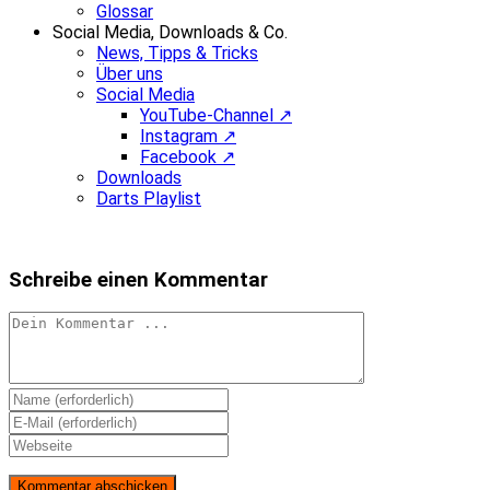
Glossar
Social Media, Downloads & Co.
News, Tipps & Tricks
Über uns
Social Media
YouTube-Channel ↗
Instagram ↗
Facebook ↗
Downloads
Darts Playlist
Schreibe einen Kommentar
Kommentieren
Gib
deinen
Gib
Namen
deine
Gib
oder
E-
deine
Benutzernamen
Mail-
Website-