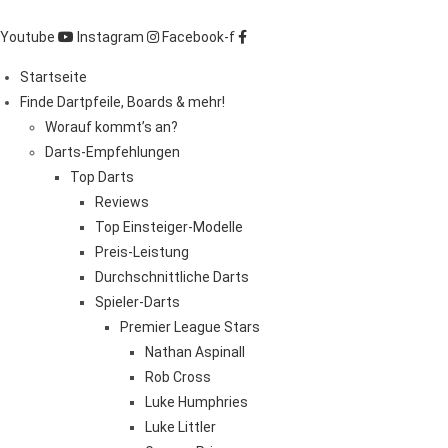
Zum
Inhalt
Youtube
Instagram
Facebook-f
springen
Startseite
Finde Dartpfeile, Boards & mehr!
Worauf kommt’s an?
Darts-Empfehlungen
Top Darts
Reviews
Top Einsteiger-Modelle
Preis-Leistung
Durchschnittliche Darts
Spieler-Darts
Premier League Stars
Nathan Aspinall
Rob Cross
Luke Humphries
Luke Littler