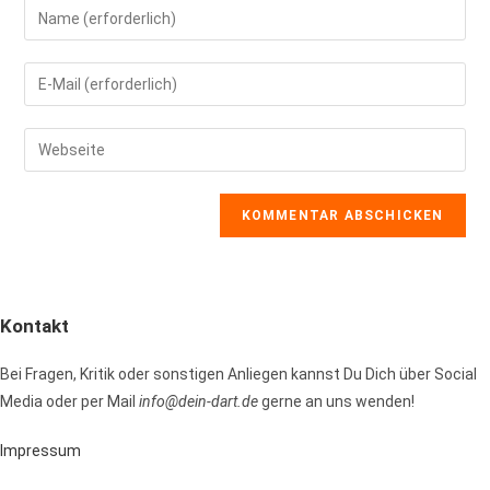
Gib
deinen
Namen
Gib
oder
deine
Benutzernamen
E-
Gib
zum
Mail-
deine
Kommentieren
Adresse
Website-
ein
zum
URL
Kommentieren
ein
ein
(optional)
Kontakt
Bei Fragen, Kritik oder sonstigen Anliegen kannst Du Dich über Social
Media oder per Mail
info@dein-dart.de
gerne an uns wenden!
Impressum