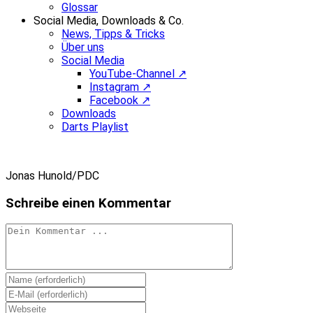
Glossar
Social Media, Downloads & Co.
News, Tipps & Tricks
Über uns
Social Media
YouTube-Channel ↗
Instagram ↗
Facebook ↗
Downloads
Darts Playlist
Jonas Hunold/PDC
Schreibe einen Kommentar
Kommentieren
Gib
deinen
Gib
Namen
deine
Gib