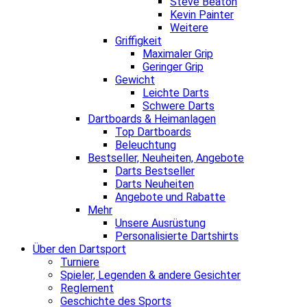
Steve Beaton
Kevin Painter
Weitere
Griffigkeit
Maximaler Grip
Geringer Grip
Gewicht
Leichte Darts
Schwere Darts
Dartboards & Heimanlagen
Top Dartboards
Beleuchtung
Bestseller, Neuheiten, Angebote
Darts Bestseller
Darts Neuheiten
Angebote und Rabatte
Mehr
Unsere Ausrüstung
Personalisierte Dartshirts
Über den Dartsport
Turniere
Spieler, Legenden & andere Gesichter
Reglement
Geschichte des Sports