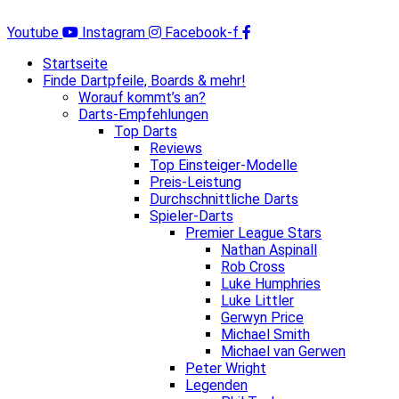
Zum
Inhalt
Youtube
Instagram
Facebook-f
springen
Startseite
Finde Dartpfeile, Boards & mehr!
Worauf kommt’s an?
Darts-Empfehlungen
Top Darts
Reviews
Top Einsteiger-Modelle
Preis-Leistung
Durchschnittliche Darts
Spieler-Darts
Premier League Stars
Nathan Aspinall
Rob Cross
Luke Humphries
Luke Littler
Gerwyn Price
Michael Smith
Michael van Gerwen
Peter Wright
Legenden