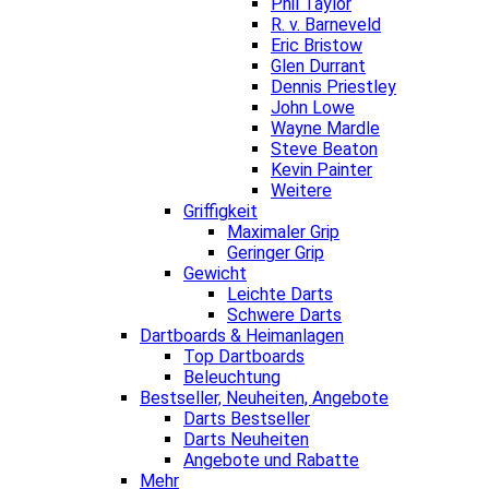
Phil Taylor
R. v. Barneveld
Eric Bristow
Glen Durrant
Dennis Priestley
John Lowe
Wayne Mardle
Steve Beaton
Kevin Painter
Weitere
Griffigkeit
Maximaler Grip
Geringer Grip
Gewicht
Leichte Darts
Schwere Darts
Dartboards & Heimanlagen
Top Dartboards
Beleuchtung
Bestseller, Neuheiten, Angebote
Darts Bestseller
Darts Neuheiten
Angebote und Rabatte
Mehr