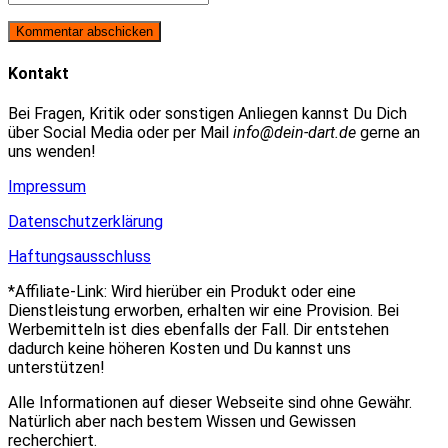
oder
E-
deine
Benutzernamen
Mail-
Website-
zum
Adresse
URL
Kommentieren
zum
ein
Kontakt
ein
Kommentieren
(optional)
ein
Bei Fragen, Kritik oder sonstigen Anliegen kannst Du Dich
über Social Media oder per Mail
info@dein-dart.de
gerne an
uns wenden!
Impressum
Datenschutzerklärung
Haftungsausschluss
*Affiliate-Link: Wird hierüber ein Produkt oder eine
Dienstleistung erworben, erhalten wir eine Provision. Bei
Werbemitteln ist dies ebenfalls der Fall. Dir entstehen
dadurch keine höheren Kosten und Du kannst uns
unterstützen!
Alle Informationen auf dieser Webseite sind ohne Gewähr.
Natürlich aber nach bestem Wissen und Gewissen
recherchiert.