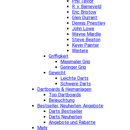
Phil Taylor
R. v. Barneveld
Eric Bristow
Glen Durrant
Dennis Priestley
John Lowe
Wayne Mardle
Steve Beaton
Kevin Painter
Weitere
Griffigkeit
Maximaler Grip
Geringer Grip
Gewicht
Leichte Darts
Schwere Darts
Dartboards & Heimanlagen
Top Dartboards
Beleuchtung
Bestseller, Neuheiten, Angebote
Darts Bestseller
Darts Neuheiten
Angebote und Rabatte
Mehr