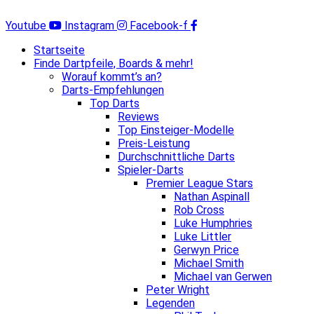
Zum
Inhalt
Youtube
Instagram
Facebook-f
springen
Startseite
Finde Dartpfeile, Boards & mehr!
Worauf kommt’s an?
Darts-Empfehlungen
Top Darts
Reviews
Top Einsteiger-Modelle
Preis-Leistung
Durchschnittliche Darts
Spieler-Darts
Premier League Stars
Nathan Aspinall
Rob Cross
Luke Humphries
Luke Littler
Gerwyn Price
Michael Smith
Michael van Gerwen
Peter Wright
Legenden