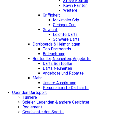
Steve Beaton
Kevin Painter
Weitere
Griffigkeit
Maximaler Grip
Geringer Grip
Gewicht
Leichte Darts
Schwere Darts
Dartboards & Heimanlagen
Top Dartboards
Beleuchtung
Bestseller, Neuheiten, Angebote
Darts Bestseller
Darts Neuheiten
Angebote und Rabatte
Mehr
Unsere Ausrüstung
Personalisierte Dartshirts
Über den Dartsport
Turniere
Spieler, Legenden & andere Gesichter
Reglement
Geschichte des Sports