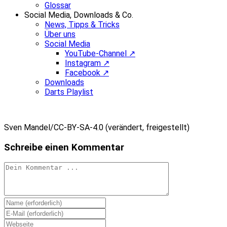
Glossar
Social Media, Downloads & Co.
News, Tipps & Tricks
Über uns
Social Media
YouTube-Channel ↗
Instagram ↗
Facebook ↗
Downloads
Darts Playlist
Sven Mandel/CC-BY-SA-4.0 (verändert, freigestellt)
Schreibe einen Kommentar
Kommentieren
Gib
deinen
Gib
Namen
deine
Gib