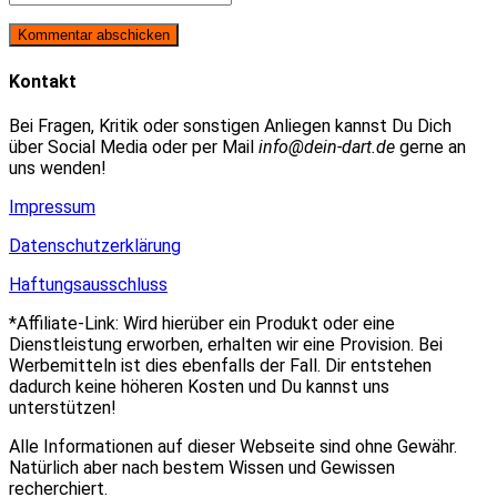
oder
E-
deine
Benutzernamen
Mail-
Website-
zum
Adresse
URL
Kommentieren
zum
ein
Kontakt
ein
Kommentieren
(optional)
ein
Bei Fragen, Kritik oder sonstigen Anliegen kannst Du Dich
über Social Media oder per Mail
info@dein-dart.de
gerne an
uns wenden!
Impressum
Datenschutzerklärung
Haftungsausschluss
*Affiliate-Link: Wird hierüber ein Produkt oder eine
Dienstleistung erworben, erhalten wir eine Provision. Bei
Werbemitteln ist dies ebenfalls der Fall. Dir entstehen
dadurch keine höheren Kosten und Du kannst uns
unterstützen!
Alle Informationen auf dieser Webseite sind ohne Gewähr.
Natürlich aber nach bestem Wissen und Gewissen
recherchiert.