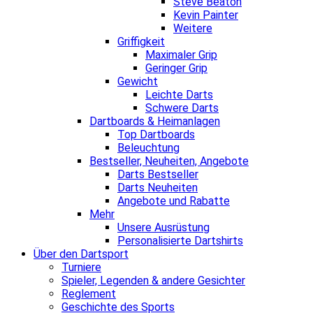
Steve Beaton
Kevin Painter
Weitere
Griffigkeit
Maximaler Grip
Geringer Grip
Gewicht
Leichte Darts
Schwere Darts
Dartboards & Heimanlagen
Top Dartboards
Beleuchtung
Bestseller, Neuheiten, Angebote
Darts Bestseller
Darts Neuheiten
Angebote und Rabatte
Mehr
Unsere Ausrüstung
Personalisierte Dartshirts
Über den Dartsport
Turniere
Spieler, Legenden & andere Gesichter
Reglement
Geschichte des Sports