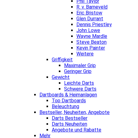
Phil Taylor
R. v. Barneveld
Eric Bristow
Glen Durrant
Dennis Priestley
John Lowe
Wayne Mardle
Steve Beaton
Kevin Painter
Weitere
Griffigkeit
Maximaler Grip
Geringer Grip
Gewicht
Leichte Darts
Schwere Darts
Dartboards & Heimanlagen
Top Dartboards
Beleuchtung
Bestseller, Neuheiten, Angebote
Darts Bestseller
Darts Neuheiten
Angebote und Rabatte
Mehr