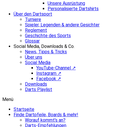
Unsere Ausrüstung
Personalisierte Dartshirts
Über den Dartsport
Turniere
Spieler, Legenden & andere Gesichter
Reglement
Geschichte des Sports
Glossar
Social Media, Downloads & Co.
News, Tipps & Tricks
Über uns
Social Media
YouTube-Channel ↗
Instagram ↗
Facebook ↗
Downloads
Darts Playlist
Menü
Startseite
Finde Dartpfeile, Boards & mehr!
Worauf kommt’s an?
Darts-Empfehlungen