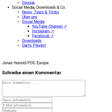
Glossar
Social Media, Downloads & Co.
News, Tipps & Tricks
Über uns
Social Media
YouTube-Channel ↗
Instagram ↗
Facebook ↗
Downloads
Darts Playlist
Jonas Hunold/PDC Europe
Schreibe einen Kommentar
Kommentieren
Gib
deinen
Gib
Namen
deine
Gib