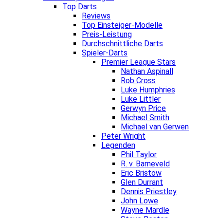
Top Darts
Reviews
Top Einsteiger-Modelle
Preis-Leistung
Durchschnittliche Darts
Spieler-Darts
Premier League Stars
Nathan Aspinall
Rob Cross
Luke Humphries
Luke Littler
Gerwyn Price
Michael Smith
Michael van Gerwen
Peter Wright
Legenden
Phil Taylor
R. v. Barneveld
Eric Bristow
Glen Durrant
Dennis Priestley
John Lowe
Wayne Mardle