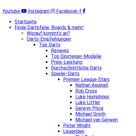
Zum
Inhalt
Youtube
Instagram
Facebook-f
springen
Startseite
Finde Dartpfeile, Boards & mehr!
Worauf kommt’s an?
Darts-Empfehlungen
Top Darts
Reviews
Top Einsteiger-Modelle
Preis-Leistung
Durchschnittliche Darts
Spieler-Darts
Premier League Stars
Nathan Aspinall
Rob Cross
Luke Humphries
Luke Littler
Gerwyn Price
Michael Smith
Michael van Gerwen
Peter Wright
Legenden