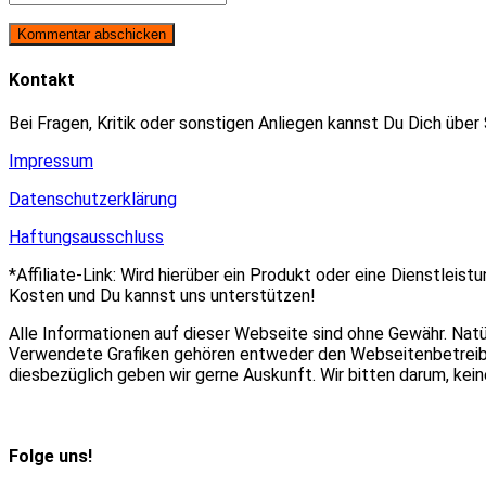
oder
E-
deine
Benutzernamen
Mail-
Website-
zum
Adresse
URL
Kommentieren
zum
ein
Kontakt
ein
Kommentieren
(optional)
ein
Bei Fragen, Kritik oder sonstigen Anliegen kannst Du Dich über
Impressum
Datenschutzerklärung
Haftungsausschluss
*Affiliate-Link: Wird hierüber ein Produkt oder eine Dienstleist
Kosten und Du kannst uns unterstützen!
Alle Informationen auf dieser Webseite sind ohne Gewähr. Nat
Verwendete Grafiken gehören entweder den Webseitenbetreiber
diesbezüglich geben wir gerne Auskunft. Wir bitten darum, ke
Folge uns!