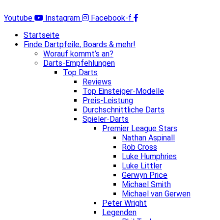
Zum
Inhalt
Youtube
Instagram
Facebook-f
springen
Startseite
Finde Dartpfeile, Boards & mehr!
Worauf kommt’s an?
Darts-Empfehlungen
Top Darts
Reviews
Top Einsteiger-Modelle
Preis-Leistung
Durchschnittliche Darts
Spieler-Darts
Premier League Stars
Nathan Aspinall
Rob Cross
Luke Humphries
Luke Littler
Gerwyn Price
Michael Smith
Michael van Gerwen
Peter Wright
Legenden