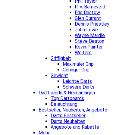
Phil Taylor
R. v. Barneveld
Eric Bristow
Glen Durrant
Dennis Priestley
John Lowe
Wayne Mardle
Steve Beaton
Kevin Painter
Weitere
Griffigkeit
Maximaler Grip
Geringer Grip
Gewicht
Leichte Darts
Schwere Darts
Dartboards & Heimanlagen
Top Dartboards
Beleuchtung
Bestseller, Neuheiten, Angebote
Darts Bestseller
Darts Neuheiten
Angebote und Rabatte
Mehr