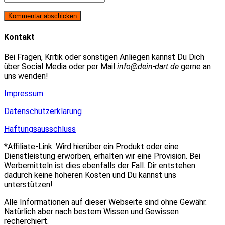
oder
E-
deine
Benutzernamen
Mail-
Website-
zum
Adresse
URL
Kommentieren
zum
ein
Kontakt
ein
Kommentieren
(optional)
ein
Bei Fragen, Kritik oder sonstigen Anliegen kannst Du Dich
über Social Media oder per Mail
info@dein-dart.de
gerne an
uns wenden!
Impressum
Datenschutzerklärung
Haftungsausschluss
*Affiliate-Link: Wird hierüber ein Produkt oder eine
Dienstleistung erworben, erhalten wir eine Provision. Bei
Werbemitteln ist dies ebenfalls der Fall. Dir entstehen
dadurch keine höheren Kosten und Du kannst uns
unterstützen!
Alle Informationen auf dieser Webseite sind ohne Gewähr.
Natürlich aber nach bestem Wissen und Gewissen
recherchiert.