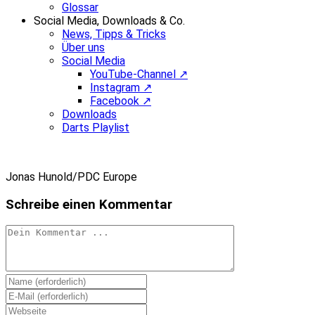
Glossar
Social Media, Downloads & Co.
News, Tipps & Tricks
Über uns
Social Media
YouTube-Channel ↗
Instagram ↗
Facebook ↗
Downloads
Darts Playlist
Jonas Hunold/PDC Europe
Schreibe einen Kommentar
Kommentieren
Gib
deinen
Gib
Namen
deine
Gib