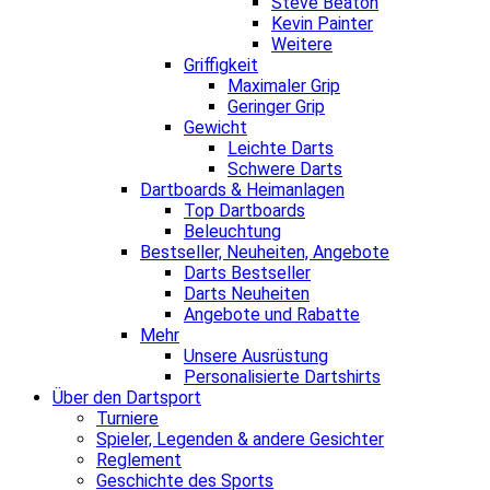
Steve Beaton
Kevin Painter
Weitere
Griffigkeit
Maximaler Grip
Geringer Grip
Gewicht
Leichte Darts
Schwere Darts
Dartboards & Heimanlagen
Top Dartboards
Beleuchtung
Bestseller, Neuheiten, Angebote
Darts Bestseller
Darts Neuheiten
Angebote und Rabatte
Mehr
Unsere Ausrüstung
Personalisierte Dartshirts
Über den Dartsport
Turniere
Spieler, Legenden & andere Gesichter
Reglement
Geschichte des Sports