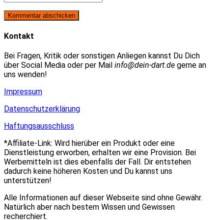
oder
E-
deine
Benutzernamen
Mail-
Website-
zum
Adresse
URL
Kommentieren
zum
ein
Kontakt
ein
Kommentieren
(optional)
ein
Bei Fragen, Kritik oder sonstigen Anliegen kannst Du Dich
über Social Media oder per Mail
info@dein-dart.de
gerne an
uns wenden!
Impressum
Datenschutzerklärung
Haftungsausschluss
*Affiliate-Link: Wird hierüber ein Produkt oder eine
Dienstleistung erworben, erhalten wir eine Provision. Bei
Werbemitteln ist dies ebenfalls der Fall. Dir entstehen
dadurch keine höheren Kosten und Du kannst uns
unterstützen!
Alle Informationen auf dieser Webseite sind ohne Gewähr.
Natürlich aber nach bestem Wissen und Gewissen
recherchiert.