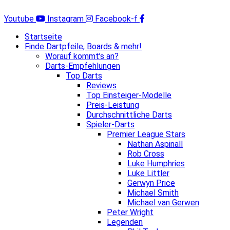
Zum
Inhalt
Youtube
Instagram
Facebook-f
springen
Startseite
Finde Dartpfeile, Boards & mehr!
Worauf kommt’s an?
Darts-Empfehlungen
Top Darts
Reviews
Top Einsteiger-Modelle
Preis-Leistung
Durchschnittliche Darts
Spieler-Darts
Premier League Stars
Nathan Aspinall
Rob Cross
Luke Humphries
Luke Littler
Gerwyn Price
Michael Smith
Michael van Gerwen
Peter Wright
Legenden