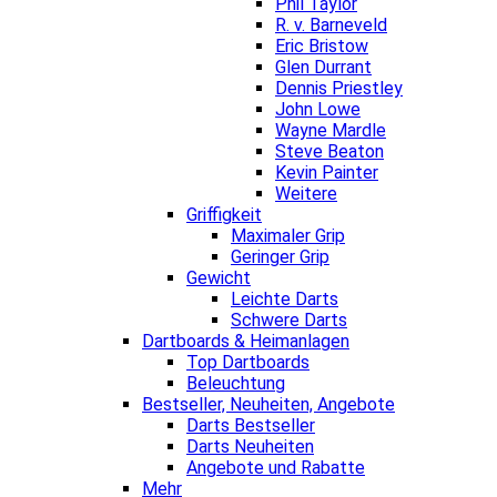
Phil Taylor
R. v. Barneveld
Eric Bristow
Glen Durrant
Dennis Priestley
John Lowe
Wayne Mardle
Steve Beaton
Kevin Painter
Weitere
Griffigkeit
Maximaler Grip
Geringer Grip
Gewicht
Leichte Darts
Schwere Darts
Dartboards & Heimanlagen
Top Dartboards
Beleuchtung
Bestseller, Neuheiten, Angebote
Darts Bestseller
Darts Neuheiten
Angebote und Rabatte
Mehr