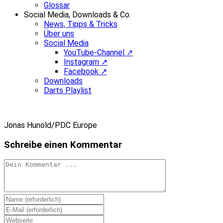
Glossar
Social Media, Downloads & Co.
News, Tipps & Tricks
Über uns
Social Media
YouTube-Channel ↗
Instagram ↗
Facebook ↗
Downloads
Darts Playlist
Jonas Hunold/PDC Europe
Schreibe einen Kommentar
Kommentieren
Gib
deinen
Gib
Namen
deine
Gib