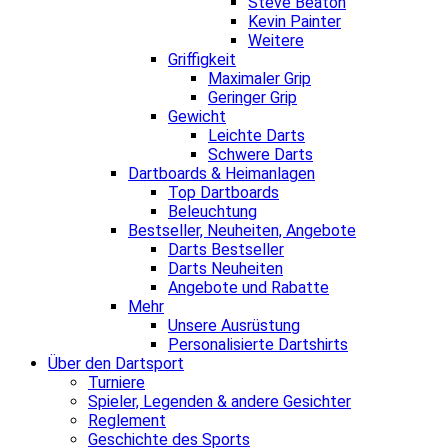
Steve Beaton
Kevin Painter
Weitere
Griffigkeit
Maximaler Grip
Geringer Grip
Gewicht
Leichte Darts
Schwere Darts
Dartboards & Heimanlagen
Top Dartboards
Beleuchtung
Bestseller, Neuheiten, Angebote
Darts Bestseller
Darts Neuheiten
Angebote und Rabatte
Mehr
Unsere Ausrüstung
Personalisierte Dartshirts
Über den Dartsport
Turniere
Spieler, Legenden & andere Gesichter
Reglement
Geschichte des Sports