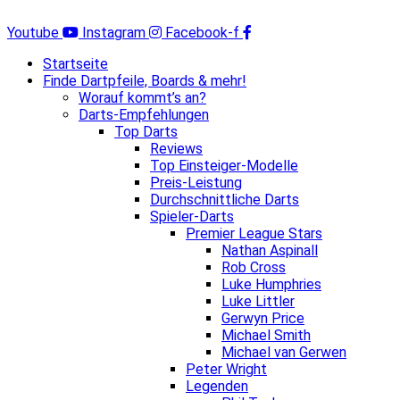
Zum
Inhalt
Youtube
Instagram
Facebook-f
springen
Startseite
Finde Dartpfeile, Boards & mehr!
Worauf kommt’s an?
Darts-Empfehlungen
Top Darts
Reviews
Top Einsteiger-Modelle
Preis-Leistung
Durchschnittliche Darts
Spieler-Darts
Premier League Stars
Nathan Aspinall
Rob Cross
Luke Humphries
Luke Littler
Gerwyn Price
Michael Smith
Michael van Gerwen
Peter Wright
Legenden