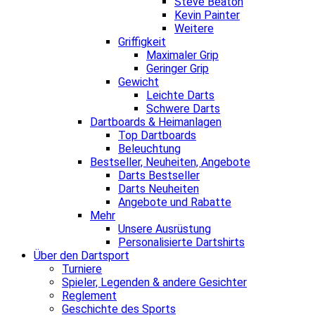
Steve Beaton
Kevin Painter
Weitere
Griffigkeit
Maximaler Grip
Geringer Grip
Gewicht
Leichte Darts
Schwere Darts
Dartboards & Heimanlagen
Top Dartboards
Beleuchtung
Bestseller, Neuheiten, Angebote
Darts Bestseller
Darts Neuheiten
Angebote und Rabatte
Mehr
Unsere Ausrüstung
Personalisierte Dartshirts
Über den Dartsport
Turniere
Spieler, Legenden & andere Gesichter
Reglement
Geschichte des Sports