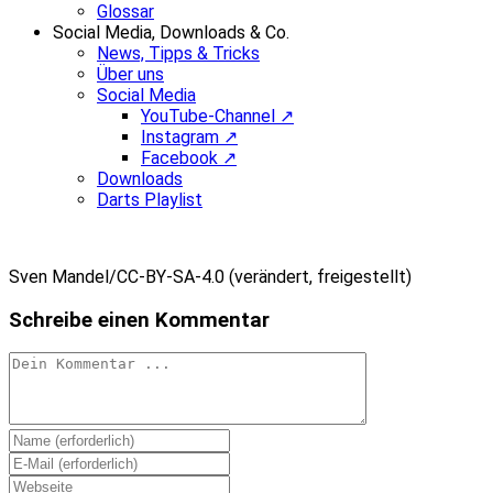
Glossar
Social Media, Downloads & Co.
News, Tipps & Tricks
Über uns
Social Media
YouTube-Channel ↗
Instagram ↗
Facebook ↗
Downloads
Darts Playlist
Sven Mandel/CC-BY-SA-4.0 (verändert, freigestellt)
Schreibe einen Kommentar
Kommentieren
Gib
deinen
Gib
Namen
deine
Gib