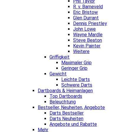
Phil Taylor
R. v. Barneveld
Eric Bristow
Glen Durrant
Dennis Priestley
John Lowe
Wayne Mardle
Steve Beaton
Kevin Painter
Weitere
Griffigkeit
Maximaler Grip
Geringer Grip
Gewicht
Leichte Darts
Schwere Darts
Dartboards & Heimanlagen
Top Dartboards
Beleuchtung
Bestseller, Neuheiten, Angebote
Darts Bestseller
Darts Neuheiten
Angebote und Rabatte
Mehr