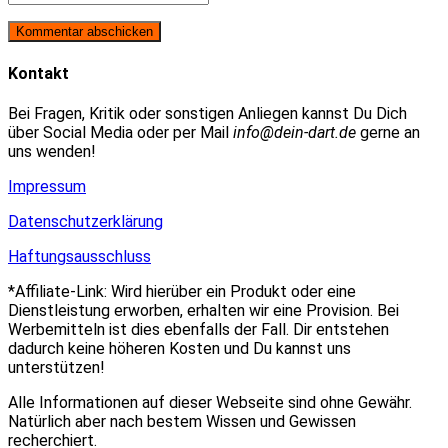
oder
E-
deine
Benutzernamen
Mail-
Website-
zum
Adresse
URL
Kommentieren
zum
ein
Kontakt
ein
Kommentieren
(optional)
ein
Bei Fragen, Kritik oder sonstigen Anliegen kannst Du Dich
über Social Media oder per Mail
info@dein-dart.de
gerne an
uns wenden!
Impressum
Datenschutzerklärung
Haftungsausschluss
*Affiliate-Link: Wird hierüber ein Produkt oder eine
Dienstleistung erworben, erhalten wir eine Provision. Bei
Werbemitteln ist dies ebenfalls der Fall. Dir entstehen
dadurch keine höheren Kosten und Du kannst uns
unterstützen!
Alle Informationen auf dieser Webseite sind ohne Gewähr.
Natürlich aber nach bestem Wissen und Gewissen
recherchiert.