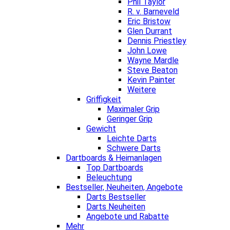
Phil Taylor
R. v. Barneveld
Eric Bristow
Glen Durrant
Dennis Priestley
John Lowe
Wayne Mardle
Steve Beaton
Kevin Painter
Weitere
Griffigkeit
Maximaler Grip
Geringer Grip
Gewicht
Leichte Darts
Schwere Darts
Dartboards & Heimanlagen
Top Dartboards
Beleuchtung
Bestseller, Neuheiten, Angebote
Darts Bestseller
Darts Neuheiten
Angebote und Rabatte
Mehr