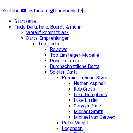
Zum
Inhalt
Youtube
Instagram
Facebook-f
springen
Startseite
Finde Dartpfeile, Boards & mehr!
Worauf kommt’s an?
Darts-Empfehlungen
Top Darts
Reviews
Top Einsteiger-Modelle
Preis-Leistung
Durchschnittliche Darts
Spieler-Darts
Premier League Stars
Nathan Aspinall
Rob Cross
Luke Humphries
Luke Littler
Gerwyn Price
Michael Smith
Michael van Gerwen
Peter Wright
Legenden