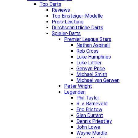
Top Darts
Reviews
Top Einsteiger-Modelle
Preis-Leistung
Durchschnittliche Darts
Spieler-Darts
Premier League Stars
Nathan Aspinall
Rob Cross
Luke Humphries
Luke Littler
Gerwyn Price
Michael Smith
Michael van Gerwen
Peter Wright
Legenden
Phil Taylor
R. v. Barneveld
Eric Bristow
Glen Durrant
Dennis Priestley
John Lowe
Wayne Mardle