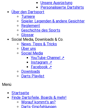
Unsere Ausrüstung
Personalisierte Dartshirts
Über den Dartsport
Turniere
Spieler, Legenden & andere Gesichter
Reglement
Geschichte des Sports
Glossar
Social Media, Downloads & Co.
News, Tipps & Tricks
Über uns
Social Media
YouTube-Channel ↗
Instagram ↗
Facebook ↗
Downloads
Darts Playlist
Menü
Startseite
Finde Dartpfeile, Boards & mehr!
Worauf kommt’s an?
Darts-Empfehlungen