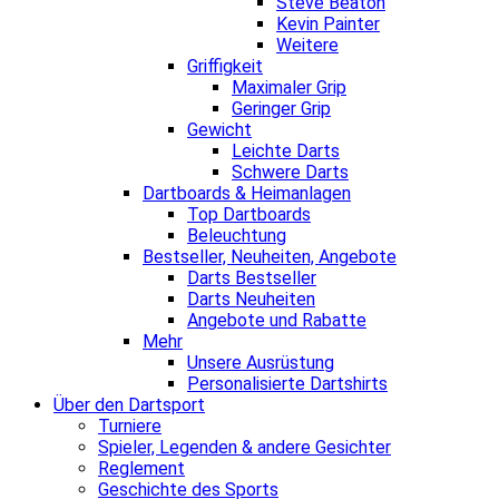
Steve Beaton
Kevin Painter
Weitere
Griffigkeit
Maximaler Grip
Geringer Grip
Gewicht
Leichte Darts
Schwere Darts
Dartboards & Heimanlagen
Top Dartboards
Beleuchtung
Bestseller, Neuheiten, Angebote
Darts Bestseller
Darts Neuheiten
Angebote und Rabatte
Mehr
Unsere Ausrüstung
Personalisierte Dartshirts
Über den Dartsport
Turniere
Spieler, Legenden & andere Gesichter
Reglement
Geschichte des Sports