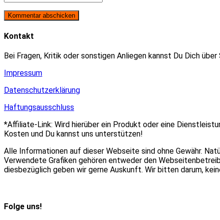
oder
E-
deine
Benutzernamen
Mail-
Website-
zum
Adresse
URL
Kommentieren
zum
ein
Kontakt
ein
Kommentieren
(optional)
ein
Bei Fragen, Kritik oder sonstigen Anliegen kannst Du Dich über
Impressum
Datenschutzerklärung
Haftungsausschluss
*Affiliate-Link: Wird hierüber ein Produkt oder eine Dienstleist
Kosten und Du kannst uns unterstützen!
Alle Informationen auf dieser Webseite sind ohne Gewähr. Nat
Verwendete Grafiken gehören entweder den Webseitenbetreiber
diesbezüglich geben wir gerne Auskunft. Wir bitten darum, ke
Folge uns!