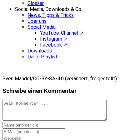
Glossar
Social Media, Downloads & Co.
News, Tipps & Tricks
Über uns
Social Media
YouTube-Channel ↗
Instagram ↗
Facebook ↗
Downloads
Darts Playlist
Sven Mandel/CC-BY-SA-4.0 (verändert, freigestellt)
Schreibe einen Kommentar
Kommentieren
Gib
deinen
Gib
Namen
deine
Gib