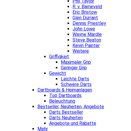
Phil Taylor
R. v. Barneveld
Eric Bristow
Glen Durrant
Dennis Priestley
John Lowe
Wayne Mardle
Steve Beaton
Kevin Painter
Weitere
Griffigkeit
Maximaler Grip
Geringer Grip
Gewicht
Leichte Darts
Schwere Darts
Dartboards & Heimanlagen
Top Dartboards
Beleuchtung
Bestseller, Neuheiten, Angebote
Darts Bestseller
Darts Neuheiten
Angebote und Rabatte
Mehr