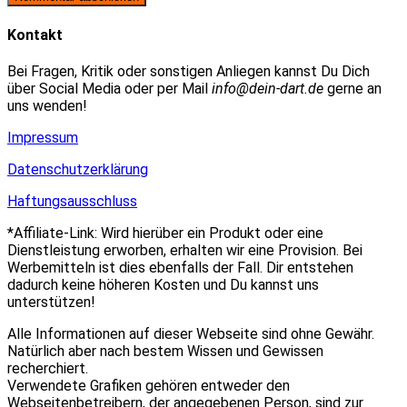
zum
Adresse
URL
Kommentieren
zum
ein
Kontakt
ein
Kommentieren
(optional)
ein
Bei Fragen, Kritik oder sonstigen Anliegen kannst Du Dich
über Social Media oder per Mail
info@dein-dart.de
gerne an
uns wenden!
Impressum
Datenschutzerklärung
Haftungsausschluss
*Affiliate-Link: Wird hierüber ein Produkt oder eine
Dienstleistung erworben, erhalten wir eine Provision. Bei
Werbemitteln ist dies ebenfalls der Fall. Dir entstehen
dadurch keine höheren Kosten und Du kannst uns
unterstützen!
Alle Informationen auf dieser Webseite sind ohne Gewähr.
Natürlich aber nach bestem Wissen und Gewissen
recherchiert.
Verwendete Grafiken gehören entweder den
Webseitenbetreibern, der angegebenen Person, sind zur