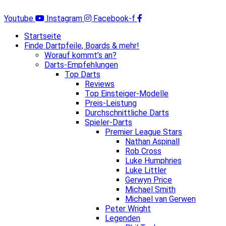
Zum
Inhalt
Youtube
Instagram
Facebook-f
springen
Startseite
Finde Dartpfeile, Boards & mehr!
Worauf kommt’s an?
Darts-Empfehlungen
Top Darts
Reviews
Top Einsteiger-Modelle
Preis-Leistung
Durchschnittliche Darts
Spieler-Darts
Premier League Stars
Nathan Aspinall
Rob Cross
Luke Humphries
Luke Littler
Gerwyn Price
Michael Smith
Michael van Gerwen
Peter Wright
Legenden