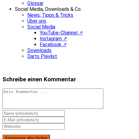
Glossar
Social Media, Downloads & Co.
News, Tipps & Tricks
Über uns
Social Media
YouTube-Channel ↗
Instagram ↗
Facebook ↗
Downloads
Darts Playlist
Schreibe einen Kommentar
Kommentieren
Gib
deinen
Gib
Namen
deine
Gib
oder
E-
deine
Benutzernamen
Mail-
Website-