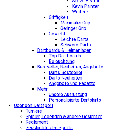
Steve Beaton
Kevin Painter
Weitere
Griffigkeit
Maximaler Grip
Geringer Grip
Gewicht
Leichte Darts
Schwere Darts
Dartboards & Heimanlagen
Top Dartboards
Beleuchtung
Bestseller, Neuheiten, Angebote
Darts Bestseller
Darts Neuheiten
Angebote und Rabatte
Mehr
Unsere Ausrüstung
Personalisierte Dartshirts
Über den Dartsport
Turniere
Spieler, Legenden & andere Gesichter
Reglement
Geschichte des Sports