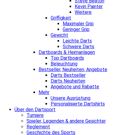
Steve Beaton
Kevin Painter
Weitere
Griffigkeit
Maximaler Grip
Geringer Grip
Gewicht
Leichte Darts
Schwere Darts
Dartboards & Heimanlagen
Top Dartboards
Beleuchtung
Bestseller, Neuheiten, Angebote
Darts Bestseller
Darts Neuheiten
Angebote und Rabatte
Mehr
Unsere Ausrüstung
Personalisierte Dartshirts
Über den Dartsport
Turniere
Spieler, Legenden & andere Gesichter
Reglement
Geschichte des Sports