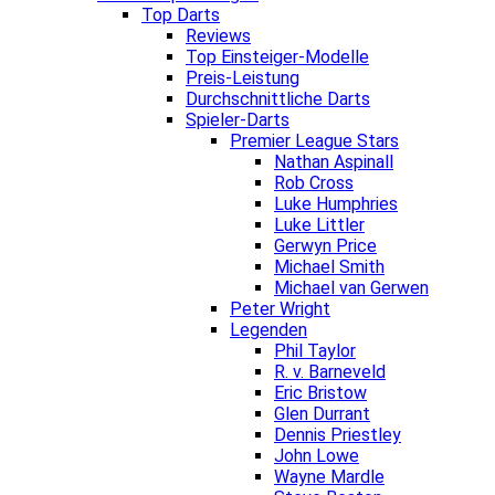
Top Darts
Reviews
Top Einsteiger-Modelle
Preis-Leistung
Durchschnittliche Darts
Spieler-Darts
Premier League Stars
Nathan Aspinall
Rob Cross
Luke Humphries
Luke Littler
Gerwyn Price
Michael Smith
Michael van Gerwen
Peter Wright
Legenden
Phil Taylor
R. v. Barneveld
Eric Bristow
Glen Durrant
Dennis Priestley
John Lowe
Wayne Mardle