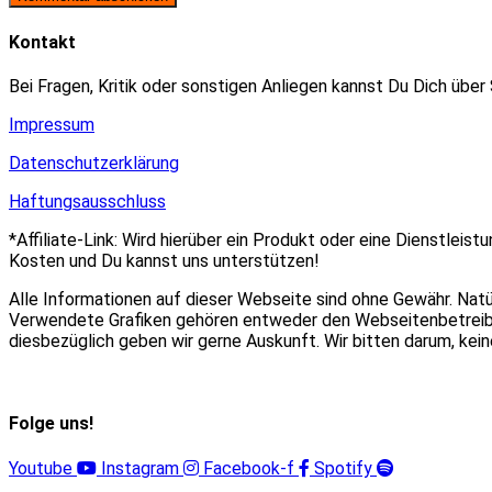
zum
Adresse
URL
Kommentieren
zum
ein
Kontakt
ein
Kommentieren
(optional)
ein
Bei Fragen, Kritik oder sonstigen Anliegen kannst Du Dich über
Impressum
Datenschutzerklärung
Haftungsausschluss
*Affiliate-Link: Wird hierüber ein Produkt oder eine Dienstleist
Kosten und Du kannst uns unterstützen!
Alle Informationen auf dieser Webseite sind ohne Gewähr. Nat
Verwendete Grafiken gehören entweder den Webseitenbetreiber
diesbezüglich geben wir gerne Auskunft. Wir bitten darum, ke
Folge uns!
Youtube
Instagram
Facebook-f
Spotify