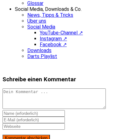
Glossar
Social Media, Downloads & Co.
News, Tipps & Tricks
Über uns
Social Media
YouTube-Channel ↗
Instagram ↗
Facebook ↗
Downloads
Darts Playlist
Schreibe einen Kommentar
Kommentieren
Gib
deinen
Gib
Namen
deine
Gib
oder
E-
deine
Benutzernamen
Mail-
Website-