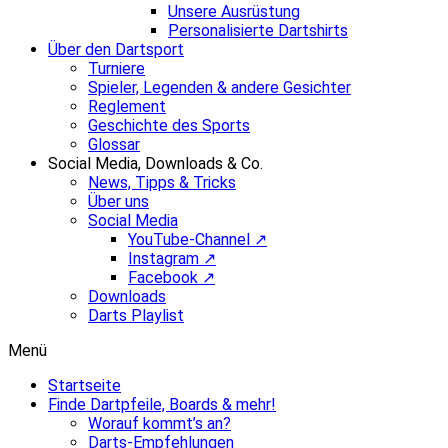
Unsere Ausrüstung
Personalisierte Dartshirts
Über den Dartsport
Turniere
Spieler, Legenden & andere Gesichter
Reglement
Geschichte des Sports
Glossar
Social Media, Downloads & Co.
News, Tipps & Tricks
Über uns
Social Media
YouTube-Channel ↗
Instagram ↗
Facebook ↗
Downloads
Darts Playlist
Menü
Startseite
Finde Dartpfeile, Boards & mehr!
Worauf kommt’s an?
Darts-Empfehlungen