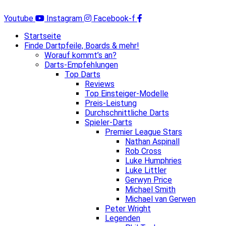
Zum
Inhalt
Youtube
Instagram
Facebook-f
springen
Startseite
Finde Dartpfeile, Boards & mehr!
Worauf kommt’s an?
Darts-Empfehlungen
Top Darts
Reviews
Top Einsteiger-Modelle
Preis-Leistung
Durchschnittliche Darts
Spieler-Darts
Premier League Stars
Nathan Aspinall
Rob Cross
Luke Humphries
Luke Littler
Gerwyn Price
Michael Smith
Michael van Gerwen
Peter Wright
Legenden