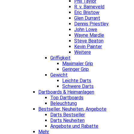
Phil Taylor
R. v. Barneveld
Eric Bristow
Glen Durrant
Dennis Priestley
John Lowe
Wayne Mardle
Steve Beaton
Kevin Painter
Weitere
Griffigkeit
Maximaler Grip
Geringer Grip
Gewicht
Leichte Darts
Schwere Darts
Dartboards & Heimanlagen
Top Dartboards
Beleuchtung
Bestseller, Neuheiten, Angebote
Darts Bestseller
Darts Neuheiten
Angebote und Rabatte
Mehr