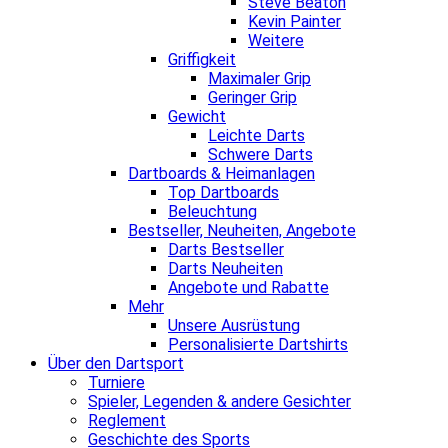
Steve Beaton
Kevin Painter
Weitere
Griffigkeit
Maximaler Grip
Geringer Grip
Gewicht
Leichte Darts
Schwere Darts
Dartboards & Heimanlagen
Top Dartboards
Beleuchtung
Bestseller, Neuheiten, Angebote
Darts Bestseller
Darts Neuheiten
Angebote und Rabatte
Mehr
Unsere Ausrüstung
Personalisierte Dartshirts
Über den Dartsport
Turniere
Spieler, Legenden & andere Gesichter
Reglement
Geschichte des Sports