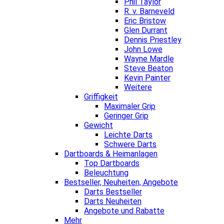
Phil Taylor
R. v. Barneveld
Eric Bristow
Glen Durrant
Dennis Priestley
John Lowe
Wayne Mardle
Steve Beaton
Kevin Painter
Weitere
Griffigkeit
Maximaler Grip
Geringer Grip
Gewicht
Leichte Darts
Schwere Darts
Dartboards & Heimanlagen
Top Dartboards
Beleuchtung
Bestseller, Neuheiten, Angebote
Darts Bestseller
Darts Neuheiten
Angebote und Rabatte
Mehr