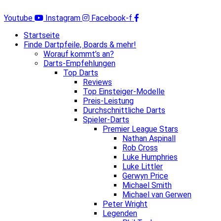
Zum
Inhalt
Youtube
Instagram
Facebook-f
springen
Startseite
Finde Dartpfeile, Boards & mehr!
Worauf kommt’s an?
Darts-Empfehlungen
Top Darts
Reviews
Top Einsteiger-Modelle
Preis-Leistung
Durchschnittliche Darts
Spieler-Darts
Premier League Stars
Nathan Aspinall
Rob Cross
Luke Humphries
Luke Littler
Gerwyn Price
Michael Smith
Michael van Gerwen
Peter Wright
Legenden