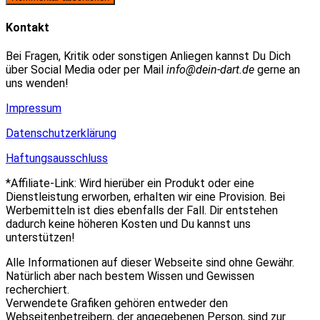
zum
Adresse
URL
Kommentieren
zum
ein
Kontakt
ein
Kommentieren
(optional)
ein
Bei Fragen, Kritik oder sonstigen Anliegen kannst Du Dich
über Social Media oder per Mail
info@dein-dart.de
gerne an
uns wenden!
Impressum
Datenschutzerklärung
Haftungsausschluss
*Affiliate-Link: Wird hierüber ein Produkt oder eine
Dienstleistung erworben, erhalten wir eine Provision. Bei
Werbemitteln ist dies ebenfalls der Fall. Dir entstehen
dadurch keine höheren Kosten und Du kannst uns
unterstützen!
Alle Informationen auf dieser Webseite sind ohne Gewähr.
Natürlich aber nach bestem Wissen und Gewissen
recherchiert.
Verwendete Grafiken gehören entweder den
Webseitenbetreibern, der angegebenen Person, sind zur