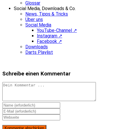
Glossar
Social Media, Downloads & Co.
News, Tipps & Tricks
Über uns
Social Media
YouTube-Channel ↗
Instagram ↗
Facebook ↗
Downloads
Darts Playlist
Schreibe einen Kommentar
Kommentieren
Gib
deinen
Gib
Namen
deine
Gib
oder
E-
deine
Benutzernamen
Mail-
Website-