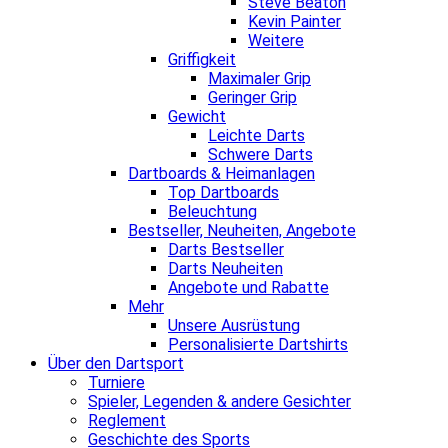
Steve Beaton
Kevin Painter
Weitere
Griffigkeit
Maximaler Grip
Geringer Grip
Gewicht
Leichte Darts
Schwere Darts
Dartboards & Heimanlagen
Top Dartboards
Beleuchtung
Bestseller, Neuheiten, Angebote
Darts Bestseller
Darts Neuheiten
Angebote und Rabatte
Mehr
Unsere Ausrüstung
Personalisierte Dartshirts
Über den Dartsport
Turniere
Spieler, Legenden & andere Gesichter
Reglement
Geschichte des Sports