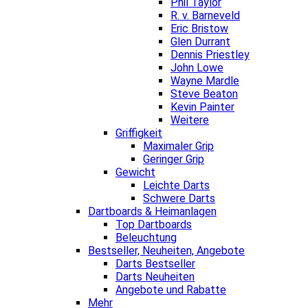
Phil Taylor
R. v. Barneveld
Eric Bristow
Glen Durrant
Dennis Priestley
John Lowe
Wayne Mardle
Steve Beaton
Kevin Painter
Weitere
Griffigkeit
Maximaler Grip
Geringer Grip
Gewicht
Leichte Darts
Schwere Darts
Dartboards & Heimanlagen
Top Dartboards
Beleuchtung
Bestseller, Neuheiten, Angebote
Darts Bestseller
Darts Neuheiten
Angebote und Rabatte
Mehr