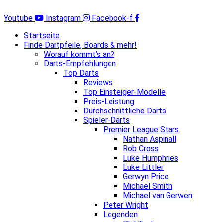
Zum
Inhalt
Youtube
Instagram
Facebook-f
springen
Startseite
Finde Dartpfeile, Boards & mehr!
Worauf kommt’s an?
Darts-Empfehlungen
Top Darts
Reviews
Top Einsteiger-Modelle
Preis-Leistung
Durchschnittliche Darts
Spieler-Darts
Premier League Stars
Nathan Aspinall
Rob Cross
Luke Humphries
Luke Littler
Gerwyn Price
Michael Smith
Michael van Gerwen
Peter Wright
Legenden