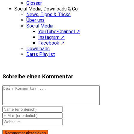
Glossar
Social Media, Downloads & Co.
News, Tipps & Tricks
Über uns
Social Media
YouTube-Channel ↗
Instagram ↗
Facebook ↗
Downloads
Darts Playlist
Schreibe einen Kommentar
Kommentieren
Gib
deinen
Gib
Namen
deine
Gib
oder
E-
deine
Benutzernamen
Mail-
Website-