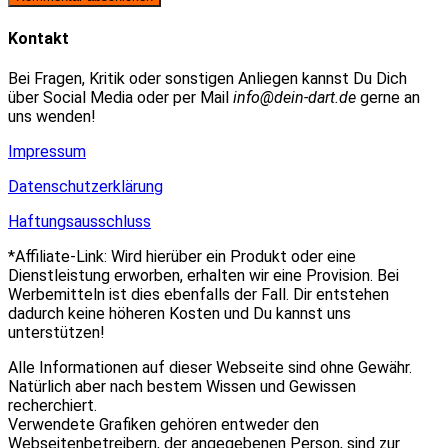
zum
Adresse
URL
Kommentieren
zum
ein
Kontakt
ein
Kommentieren
(optional)
ein
Bei Fragen, Kritik oder sonstigen Anliegen kannst Du Dich
über Social Media oder per Mail
info@dein-dart.de
gerne an
uns wenden!
Impressum
Datenschutzerklärung
Haftungsausschluss
*Affiliate-Link: Wird hierüber ein Produkt oder eine
Dienstleistung erworben, erhalten wir eine Provision. Bei
Werbemitteln ist dies ebenfalls der Fall. Dir entstehen
dadurch keine höheren Kosten und Du kannst uns
unterstützen!
Alle Informationen auf dieser Webseite sind ohne Gewähr.
Natürlich aber nach bestem Wissen und Gewissen
recherchiert.
Verwendete Grafiken gehören entweder den
Webseitenbetreibern, der angegebenen Person, sind zur