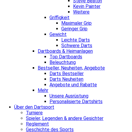
Steve Beaton
Kevin Painter
Weitere
Griffigkeit
Maximaler Grip
Geringer Grip
Gewicht
Leichte Darts
Schwere Darts
Dartboards & Heimanlagen
Top Dartboards
Beleuchtung
Bestseller, Neuheiten, Angebote
Darts Bestseller
Darts Neuheiten
Angebote und Rabatte
Mehr
Unsere Ausrüstung
Personalisierte Dartshirts
Über den Dartsport
Turniere
Spieler, Legenden & andere Gesichter
Reglement
Geschichte des Sports