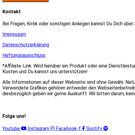
zum
Adresse
URL
Kommentieren
zum
ein
Kontakt
ein
Kommentieren
(optional)
ein
Bei Fragen, Kritik oder sonstigen Anliegen kannst Du Dich über
Impressum
Datenschutzerklärung
Haftungsausschluss
*Affiliate-Link: Wird hierüber ein Produkt oder eine Dienstleist
Kosten und Du kannst uns unterstützen!
Alle Informationen auf dieser Webseite sind ohne Gewähr. Nat
Verwendete Grafiken gehören entweder den Webseitenbetreiber
diesbezüglich geben wir gerne Auskunft. Wir bitten darum, ke
Folge uns!
Youtube
Instagram
Facebook-f
Spotify