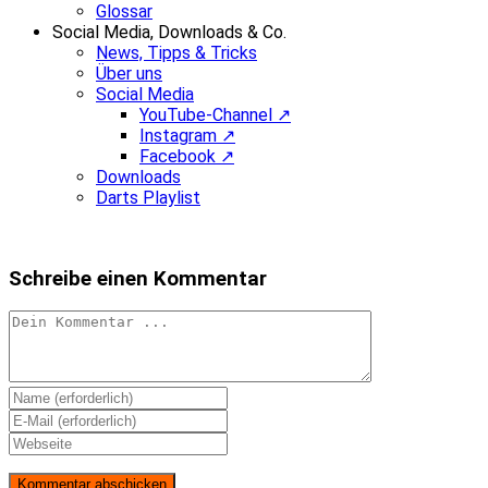
Glossar
Social Media, Downloads & Co.
News, Tipps & Tricks
Über uns
Social Media
YouTube-Channel ↗
Instagram ↗
Facebook ↗
Downloads
Darts Playlist
Schreibe einen Kommentar
Kommentieren
Gib
deinen
Gib
Namen
deine
Gib
oder
E-
deine
Benutzernamen
Mail-
Website-