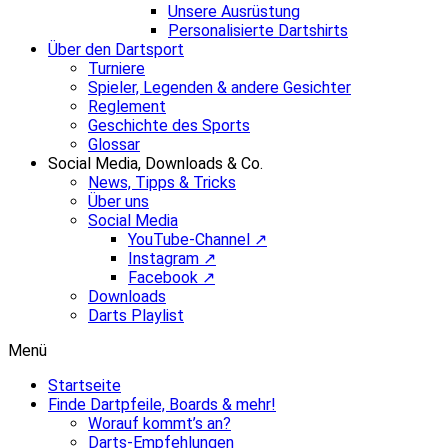
Unsere Ausrüstung
Personalisierte Dartshirts
Über den Dartsport
Turniere
Spieler, Legenden & andere Gesichter
Reglement
Geschichte des Sports
Glossar
Social Media, Downloads & Co.
News, Tipps & Tricks
Über uns
Social Media
YouTube-Channel ↗
Instagram ↗
Facebook ↗
Downloads
Darts Playlist
Menü
Startseite
Finde Dartpfeile, Boards & mehr!
Worauf kommt’s an?
Darts-Empfehlungen