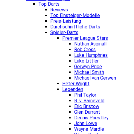
Top Darts
Reviews
Top Einsteiger-Modelle
Preis-Leistung
Durchschnittliche Darts
Spieler-Darts
Premier League Stars
Nathan Aspinall
Rob Cross
Luke Humphries
Luke Littler
Gerwyn Price
Michael Smith
Michael van Gerwen
Peter Wright
Legenden
Phil Taylor
R. v. Barneveld
Eric Bristow
Glen Durrant
Dennis Priestley
John Lowe
Wayne Mardle