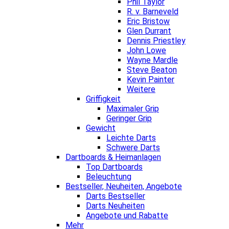
Phil Taylor
R. v. Barneveld
Eric Bristow
Glen Durrant
Dennis Priestley
John Lowe
Wayne Mardle
Steve Beaton
Kevin Painter
Weitere
Griffigkeit
Maximaler Grip
Geringer Grip
Gewicht
Leichte Darts
Schwere Darts
Dartboards & Heimanlagen
Top Dartboards
Beleuchtung
Bestseller, Neuheiten, Angebote
Darts Bestseller
Darts Neuheiten
Angebote und Rabatte
Mehr