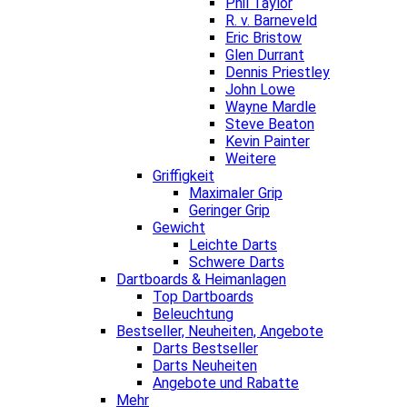
Phil Taylor
R. v. Barneveld
Eric Bristow
Glen Durrant
Dennis Priestley
John Lowe
Wayne Mardle
Steve Beaton
Kevin Painter
Weitere
Griffigkeit
Maximaler Grip
Geringer Grip
Gewicht
Leichte Darts
Schwere Darts
Dartboards & Heimanlagen
Top Dartboards
Beleuchtung
Bestseller, Neuheiten, Angebote
Darts Bestseller
Darts Neuheiten
Angebote und Rabatte
Mehr