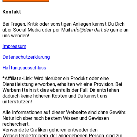
zum
Adresse
URL
Kommentieren
zum
ein
Kontakt
ein
Kommentieren
(optional)
ein
Bei Fragen, Kritik oder sonstigen Anliegen kannst Du Dich
über Social Media oder per Mail
info@dein-dart.de
gerne an
uns wenden!
Impressum
Datenschutzerklärung
Haftungsausschluss
*Affiliate-Link: Wird hierüber ein Produkt oder eine
Dienstleistung erworben, erhalten wir eine Provision. Bei
Werbemitteln ist dies ebenfalls der Fall. Dir entstehen
dadurch keine höheren Kosten und Du kannst uns
unterstützen!
Alle Informationen auf dieser Webseite sind ohne Gewähr.
Natürlich aber nach bestem Wissen und Gewissen
recherchiert.
Verwendete Grafiken gehören entweder den
Webseitenbetreibern, der angegebenen Person, sind zur