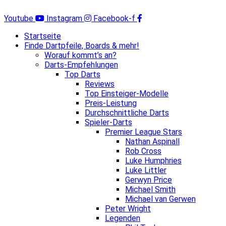
Zum
Inhalt
Youtube
Instagram
Facebook-f
springen
Startseite
Finde Dartpfeile, Boards & mehr!
Worauf kommt’s an?
Darts-Empfehlungen
Top Darts
Reviews
Top Einsteiger-Modelle
Preis-Leistung
Durchschnittliche Darts
Spieler-Darts
Premier League Stars
Nathan Aspinall
Rob Cross
Luke Humphries
Luke Littler
Gerwyn Price
Michael Smith
Michael van Gerwen
Peter Wright
Legenden