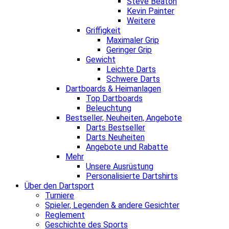
Steve Beaton
Kevin Painter
Weitere
Griffigkeit
Maximaler Grip
Geringer Grip
Gewicht
Leichte Darts
Schwere Darts
Dartboards & Heimanlagen
Top Dartboards
Beleuchtung
Bestseller, Neuheiten, Angebote
Darts Bestseller
Darts Neuheiten
Angebote und Rabatte
Mehr
Unsere Ausrüstung
Personalisierte Dartshirts
Über den Dartsport
Turniere
Spieler, Legenden & andere Gesichter
Reglement
Geschichte des Sports