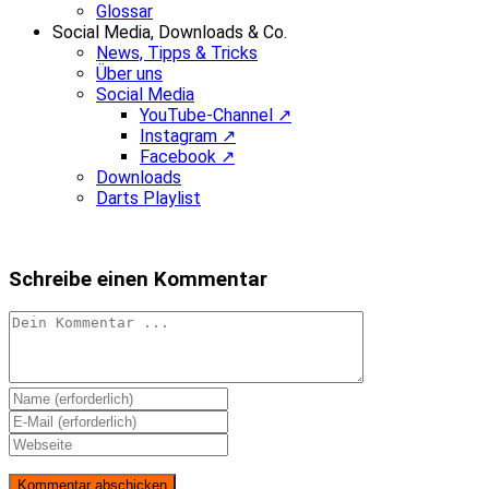
Glossar
Social Media, Downloads & Co.
News, Tipps & Tricks
Über uns
Social Media
YouTube-Channel ↗
Instagram ↗
Facebook ↗
Downloads
Darts Playlist
Schreibe einen Kommentar
Kommentieren
Gib
deinen
Gib
Namen
deine
Gib
oder
E-
deine
Benutzernamen
Mail-
Website-