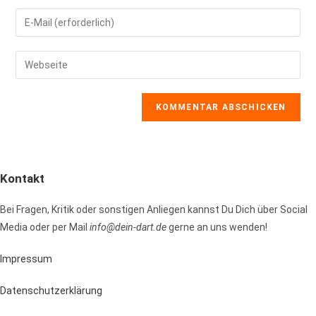
Namen
Gib
oder
deine
Benutzernamen
E-
Gib
zum
Mail-
deine
Kommentieren
Adresse
Website-
ein
zum
URL
Kommentieren
ein
ein
(optional)
Kontakt
Bei Fragen, Kritik oder sonstigen Anliegen kannst Du Dich über Social
Media oder per Mail
info@dein-dart.de
gerne an uns wenden!
Impressum
Datenschutzerklärung