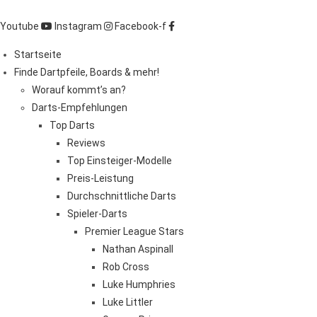
Zum
Inhalt
Youtube
Instagram
Facebook-f
springen
Startseite
Finde Dartpfeile, Boards & mehr!
Worauf kommt’s an?
Darts-Empfehlungen
Top Darts
Reviews
Top Einsteiger-Modelle
Preis-Leistung
Durchschnittliche Darts
Spieler-Darts
Premier League Stars
Nathan Aspinall
Rob Cross
Luke Humphries
Luke Littler