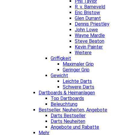
Phil Taylor
R. v. Barneveld
Eric Bristow
Glen Durrant
Dennis Priestley
John Lowe
Wayne Mardle
Steve Beaton
Kevin Painter
Weitere
Griffigkeit
Maximaler Grip
Geringer Grip
Gewicht
Leichte Darts
Schwere Darts
Dartboards & Heimanlagen
Top Dartboards
Beleuchtung
Bestseller, Neuheiten, Angebote
Darts Bestseller
Darts Neuheiten
Angebote und Rabatte
Mehr