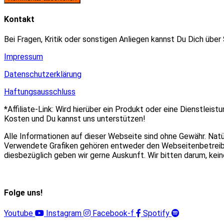
zum
Adresse
URL
Kommentieren
zum
ein
Kontakt
ein
Kommentieren
(optional)
ein
Bei Fragen, Kritik oder sonstigen Anliegen kannst Du Dich über
Impressum
Datenschutzerklärung
Haftungsausschluss
*Affiliate-Link: Wird hierüber ein Produkt oder eine Dienstleist
Kosten und Du kannst uns unterstützen!
Alle Informationen auf dieser Webseite sind ohne Gewähr. Nat
Verwendete Grafiken gehören entweder den Webseitenbetreiber
diesbezüglich geben wir gerne Auskunft. Wir bitten darum, ke
Folge uns!
Youtube
Instagram
Facebook-f
Spotify