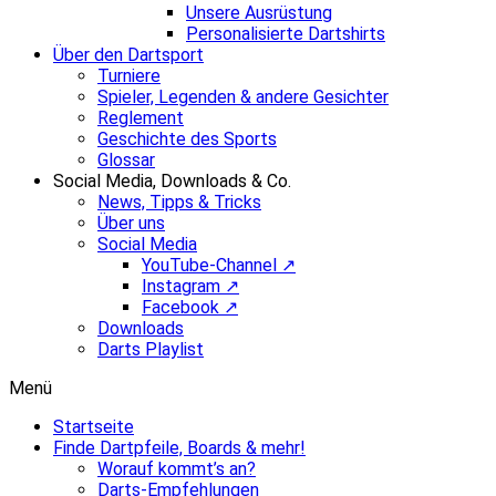
Unsere Ausrüstung
Personalisierte Dartshirts
Über den Dartsport
Turniere
Spieler, Legenden & andere Gesichter
Reglement
Geschichte des Sports
Glossar
Social Media, Downloads & Co.
News, Tipps & Tricks
Über uns
Social Media
YouTube-Channel ↗
Instagram ↗
Facebook ↗
Downloads
Darts Playlist
Menü
Startseite
Finde Dartpfeile, Boards & mehr!
Worauf kommt’s an?
Darts-Empfehlungen