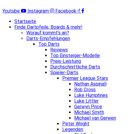
Zum
Inhalt
Youtube
Instagram
Facebook-f
springen
Startseite
Finde Dartpfeile, Boards & mehr!
Worauf kommt’s an?
Darts-Empfehlungen
Top Darts
Reviews
Top Einsteiger-Modelle
Preis-Leistung
Durchschnittliche Darts
Spieler-Darts
Premier League Stars
Nathan Aspinall
Rob Cross
Luke Humphries
Luke Littler
Gerwyn Price
Michael Smith
Michael van Gerwen
Peter Wright
Legenden