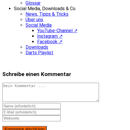
Glossar
Social Media, Downloads & Co.
News, Tipps & Tricks
Über uns
Social Media
YouTube-Channel ↗
Instagram ↗
Facebook ↗
Downloads
Darts Playlist
Schreibe einen Kommentar
Kommentieren
Gib
deinen
Gib
Namen
deine
Gib
oder
E-
deine
Benutzernamen
Mail-
Website-