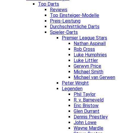
Top Darts
Reviews
Top Einsteiger-Modelle
Preis-Leistung
Durchschnittliche Darts
Spieler-Darts
Premier League Stars
Nathan Aspinall
Rob Cross
Luke Humphries
Luke Littler
Gerwyn Price
Michael Smith
Michael van Gerwen
Peter Wright
Legenden
Phil Taylor
R. v. Barneveld
Eric Bristow
Glen Durrant
Dennis Priestley
John Lowe
Wayne Mardle