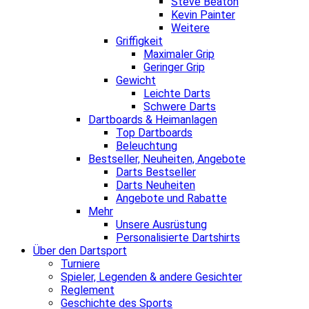
Steve Beaton
Kevin Painter
Weitere
Griffigkeit
Maximaler Grip
Geringer Grip
Gewicht
Leichte Darts
Schwere Darts
Dartboards & Heimanlagen
Top Dartboards
Beleuchtung
Bestseller, Neuheiten, Angebote
Darts Bestseller
Darts Neuheiten
Angebote und Rabatte
Mehr
Unsere Ausrüstung
Personalisierte Dartshirts
Über den Dartsport
Turniere
Spieler, Legenden & andere Gesichter
Reglement
Geschichte des Sports