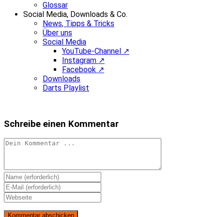
Glossar
Social Media, Downloads & Co.
News, Tipps & Tricks
Über uns
Social Media
YouTube-Channel ↗
Instagram ↗
Facebook ↗
Downloads
Darts Playlist
Schreibe einen Kommentar
Kommentieren
Gib
deinen
Gib
Namen
deine
Gib
oder
E-
deine
Benutzernamen
Mail-
Website-