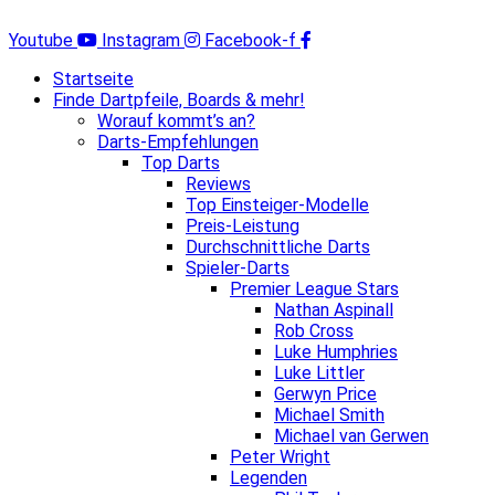
Zum
Inhalt
Youtube
Instagram
Facebook-f
springen
Startseite
Finde Dartpfeile, Boards & mehr!
Worauf kommt’s an?
Darts-Empfehlungen
Top Darts
Reviews
Top Einsteiger-Modelle
Preis-Leistung
Durchschnittliche Darts
Spieler-Darts
Premier League Stars
Nathan Aspinall
Rob Cross
Luke Humphries
Luke Littler
Gerwyn Price
Michael Smith
Michael van Gerwen
Peter Wright
Legenden