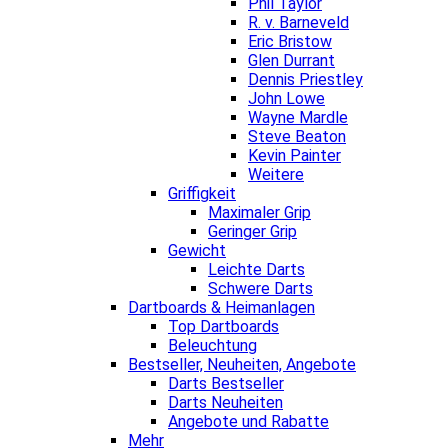
Phil Taylor
R. v. Barneveld
Eric Bristow
Glen Durrant
Dennis Priestley
John Lowe
Wayne Mardle
Steve Beaton
Kevin Painter
Weitere
Griffigkeit
Maximaler Grip
Geringer Grip
Gewicht
Leichte Darts
Schwere Darts
Dartboards & Heimanlagen
Top Dartboards
Beleuchtung
Bestseller, Neuheiten, Angebote
Darts Bestseller
Darts Neuheiten
Angebote und Rabatte
Mehr