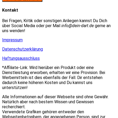
zum
Adresse
URL
Kommentieren
zum
ein
Kontakt
ein
Kommentieren
(optional)
ein
Bei Fragen, Kritik oder sonstigen Anliegen kannst Du Dich
über Social Media oder per Mail
info@dein-dart.de
gerne an
uns wenden!
Impressum
Datenschutzerklärung
Haftungsausschluss
*Affiliate-Link: Wird hierüber ein Produkt oder eine
Dienstleistung erworben, erhalten wir eine Provision. Bei
Werbemitteln ist dies ebenfalls der Fall. Dir entstehen
dadurch keine höheren Kosten und Du kannst uns
unterstützen!
Alle Informationen auf dieser Webseite sind ohne Gewähr.
Natürlich aber nach bestem Wissen und Gewissen
recherchiert.
Verwendete Grafiken gehören entweder den
Webseitenbetreibern, der angegebenen Person, sind zur