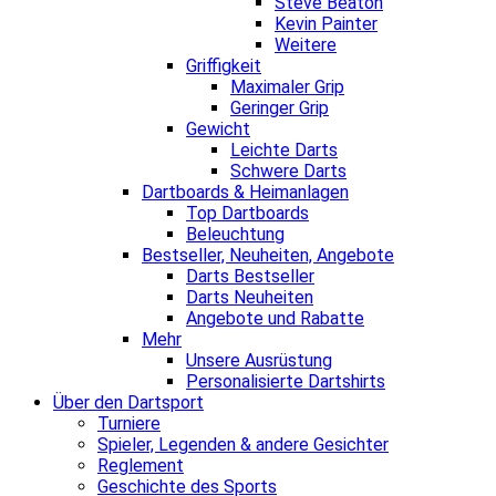
Steve Beaton
Kevin Painter
Weitere
Griffigkeit
Maximaler Grip
Geringer Grip
Gewicht
Leichte Darts
Schwere Darts
Dartboards & Heimanlagen
Top Dartboards
Beleuchtung
Bestseller, Neuheiten, Angebote
Darts Bestseller
Darts Neuheiten
Angebote und Rabatte
Mehr
Unsere Ausrüstung
Personalisierte Dartshirts
Über den Dartsport
Turniere
Spieler, Legenden & andere Gesichter
Reglement
Geschichte des Sports