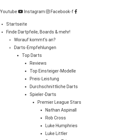
Zum
Inhalt
Youtube
Instagram
Facebook-f
springen
Startseite
Finde Dartpfeile, Boards & mehr!
Worauf kommt’s an?
Darts-Empfehlungen
Top Darts
Reviews
Top Einsteiger-Modelle
Preis-Leistung
Durchschnittliche Darts
Spieler-Darts
Premier League Stars
Nathan Aspinall
Rob Cross
Luke Humphries
Luke Littler