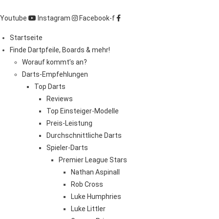
Zum
Inhalt
Youtube
Instagram
Facebook-f
springen
Startseite
Finde Dartpfeile, Boards & mehr!
Worauf kommt’s an?
Darts-Empfehlungen
Top Darts
Reviews
Top Einsteiger-Modelle
Preis-Leistung
Durchschnittliche Darts
Spieler-Darts
Premier League Stars
Nathan Aspinall
Rob Cross
Luke Humphries
Luke Littler