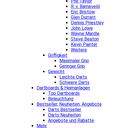
Phil Taylor
R. v. Barneveld
Eric Bristow
Glen Durrant
Dennis Priestley
John Lowe
Wayne Mardle
Steve Beaton
Kevin Painter
Weitere
Griffigkeit
Maximaler Grip
Geringer Grip
Gewicht
Leichte Darts
Schwere Darts
Dartboards & Heimanlagen
Top Dartboards
Beleuchtung
Bestseller, Neuheiten, Angebote
Darts Bestseller
Darts Neuheiten
Angebote und Rabatte
Mehr