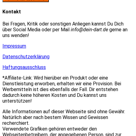
zum
Adresse
URL
Kommentieren
zum
ein
Kontakt
ein
Kommentieren
(optional)
ein
Bei Fragen, Kritik oder sonstigen Anliegen kannst Du Dich
über Social Media oder per Mail
info@dein-dart.de
gerne an
uns wenden!
Impressum
Datenschutzerklärung
Haftungsausschluss
*Affiliate-Link: Wird hierüber ein Produkt oder eine
Dienstleistung erworben, erhalten wir eine Provision. Bei
Werbemitteln ist dies ebenfalls der Fall. Dir entstehen
dadurch keine höheren Kosten und Du kannst uns
unterstützen!
Alle Informationen auf dieser Webseite sind ohne Gewähr.
Natürlich aber nach bestem Wissen und Gewissen
recherchiert.
Verwendete Grafiken gehören entweder den
Webseitenbetreibern, der angegebenen Person, sind zur