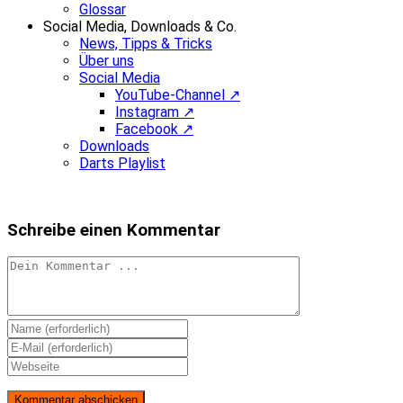
Glossar
Social Media, Downloads & Co.
News, Tipps & Tricks
Über uns
Social Media
YouTube-Channel ↗
Instagram ↗
Facebook ↗
Downloads
Darts Playlist
Schreibe einen Kommentar
Kommentieren
Gib
deinen
Gib
Namen
deine
Gib
oder
E-
deine
Benutzernamen
Mail-
Website-