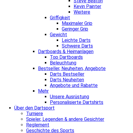
Steve Beaton
Kevin Painter
Weitere
Griffigkeit
Maximaler Grip
Geringer Grip
Gewicht
Leichte Darts
Schwere Darts
Dartboards & Heimanlagen
Top Dartboards
Beleuchtung
Bestseller, Neuheiten, Angebote
Darts Bestseller
Darts Neuheiten
Angebote und Rabatte
Mehr
Unsere Ausrüstung
Personalisierte Dartshirts
Über den Dartsport
Turniere
Spieler, Legenden & andere Gesichter
Reglement
Geschichte des Sports