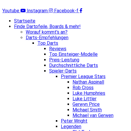
Zum
Inhalt
Youtube
Instagram
Facebook-f
springen
Startseite
Finde Dartpfeile, Boards & mehr!
Worauf kommt’s an?
Darts-Empfehlungen
Top Darts
Reviews
Top Einsteiger-Modelle
Preis-Leistung
Durchschnittliche Darts
Spieler-Darts
Premier League Stars
Nathan Aspinall
Rob Cross
Luke Humphries
Luke Littler
Gerwyn Price
Michael Smith
Michael van Gerwen
Peter Wright
Legenden