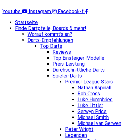
Zum
Inhalt
Youtube
Instagram
Facebook-f
springen
Startseite
Finde Dartpfeile, Boards & mehr!
Worauf kommt’s an?
Darts-Empfehlungen
Top Darts
Reviews
Top Einsteiger-Modelle
Preis-Leistung
Durchschnittliche Darts
Spieler-Darts
Premier League Stars
Nathan Aspinall
Rob Cross
Luke Humphries
Luke Littler
Gerwyn Price
Michael Smith
Michael van Gerwen
Peter Wright
Legenden