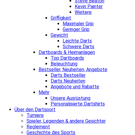
Steve Beaton
Kevin Painter
Weitere
Griffigkeit
Maximaler Grip
Geringer Grip
Gewicht
Leichte Darts
Schwere Darts
Dartboards & Heimanlagen
Top Dartboards
Beleuchtung
Bestseller, Neuheiten, Angebote
Darts Bestseller
Darts Neuheiten
Angebote und Rabatte
Mehr
Unsere Ausrüstung
Personalisierte Dartshirts
Über den Dartsport
Turniere
Spieler, Legenden & andere Gesichter
Reglement
Geschichte des Sports