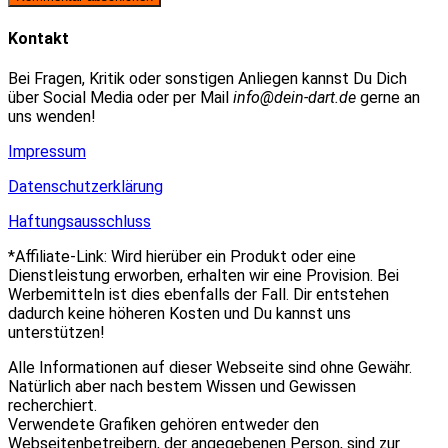
zum
Adresse
URL
Kommentieren
zum
ein
Kontakt
ein
Kommentieren
(optional)
ein
Bei Fragen, Kritik oder sonstigen Anliegen kannst Du Dich
über Social Media oder per Mail
info@dein-dart.de
gerne an
uns wenden!
Impressum
Datenschutzerklärung
Haftungsausschluss
*Affiliate-Link: Wird hierüber ein Produkt oder eine
Dienstleistung erworben, erhalten wir eine Provision. Bei
Werbemitteln ist dies ebenfalls der Fall. Dir entstehen
dadurch keine höheren Kosten und Du kannst uns
unterstützen!
Alle Informationen auf dieser Webseite sind ohne Gewähr.
Natürlich aber nach bestem Wissen und Gewissen
recherchiert.
Verwendete Grafiken gehören entweder den
Webseitenbetreibern, der angegebenen Person, sind zur