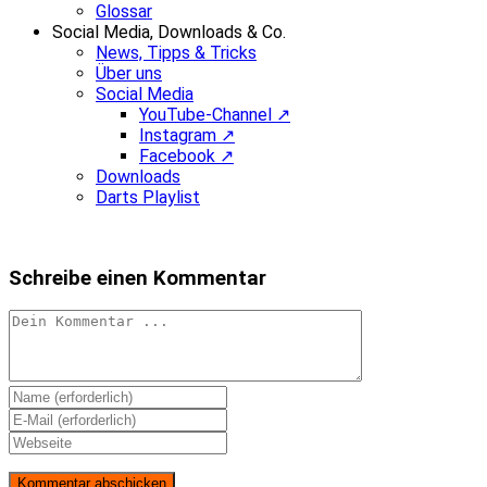
Glossar
Social Media, Downloads & Co.
News, Tipps & Tricks
Über uns
Social Media
YouTube-Channel ↗
Instagram ↗
Facebook ↗
Downloads
Darts Playlist
Schreibe einen Kommentar
Kommentieren
Gib
deinen
Gib
Namen
deine
Gib
oder
E-
deine
Benutzernamen
Mail-
Website-