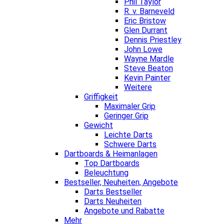
Phil Taylor
R. v. Barneveld
Eric Bristow
Glen Durrant
Dennis Priestley
John Lowe
Wayne Mardle
Steve Beaton
Kevin Painter
Weitere
Griffigkeit
Maximaler Grip
Geringer Grip
Gewicht
Leichte Darts
Schwere Darts
Dartboards & Heimanlagen
Top Dartboards
Beleuchtung
Bestseller, Neuheiten, Angebote
Darts Bestseller
Darts Neuheiten
Angebote und Rabatte
Mehr