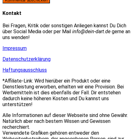
zum
Adresse
URL
Kommentieren
zum
ein
Kontakt
ein
Kommentieren
(optional)
ein
Bei Fragen, Kritik oder sonstigen Anliegen kannst Du Dich
über Social Media oder per Mail
info@dein-dart.de
gerne an
uns wenden!
Impressum
Datenschutzerklärung
Haftungsausschluss
*Affiliate-Link: Wird hierüber ein Produkt oder eine
Dienstleistung erworben, erhalten wir eine Provision. Bei
Werbemitteln ist dies ebenfalls der Fall. Dir entstehen
dadurch keine höheren Kosten und Du kannst uns
unterstützen!
Alle Informationen auf dieser Webseite sind ohne Gewähr.
Natürlich aber nach bestem Wissen und Gewissen
recherchiert.
Verwendete Grafiken gehören entweder den
Webseitenbetreibern, der angegebenen Person, sind zur