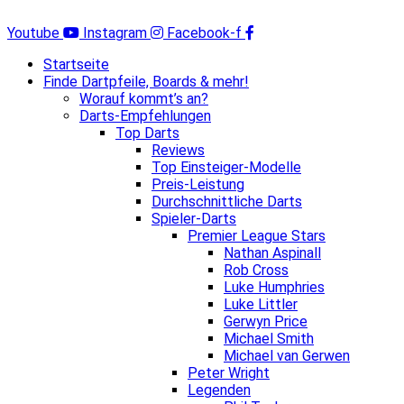
Zum
Inhalt
Youtube
Instagram
Facebook-f
springen
Startseite
Finde Dartpfeile, Boards & mehr!
Worauf kommt’s an?
Darts-Empfehlungen
Top Darts
Reviews
Top Einsteiger-Modelle
Preis-Leistung
Durchschnittliche Darts
Spieler-Darts
Premier League Stars
Nathan Aspinall
Rob Cross
Luke Humphries
Luke Littler
Gerwyn Price
Michael Smith
Michael van Gerwen
Peter Wright
Legenden