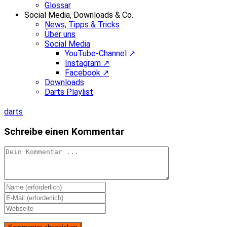
Glossar
Social Media, Downloads & Co.
News, Tipps & Tricks
Über uns
Social Media
YouTube-Channel ↗
Instagram ↗
Facebook ↗
Downloads
Darts Playlist
darts
Schreibe einen Kommentar
Kommentieren
Gib
deinen
Gib
Namen
deine
Gib
oder
E-
deine
Benutzernamen
Mail-
Website-