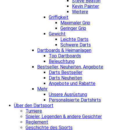
Steve Beaton
Kevin Painter
Weitere
Griffigkeit
Maximaler Grip
Geringer Grip
Gewicht
Leichte Darts
Schwere Darts
Dartboards & Heimanlagen
Top Dartboards
Beleuchtung
Bestseller, Neuheiten, Angebote
Darts Bestseller
Darts Neuheiten
Angebote und Rabatte
Mehr
Unsere Ausrüstung
Personalisierte Dartshirts
Über den Dartsport
Turniere
Spieler, Legenden & andere Gesichter
Reglement
Geschichte des Sports