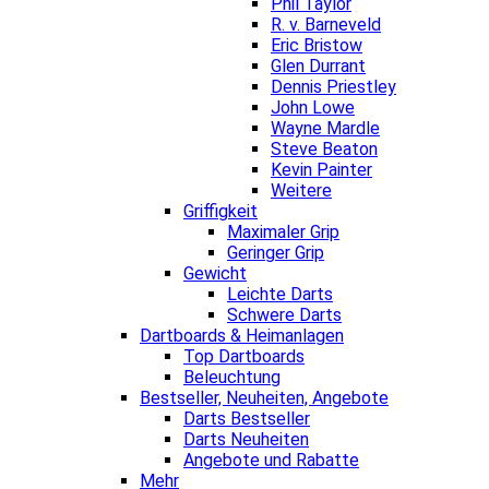
Phil Taylor
R. v. Barneveld
Eric Bristow
Glen Durrant
Dennis Priestley
John Lowe
Wayne Mardle
Steve Beaton
Kevin Painter
Weitere
Griffigkeit
Maximaler Grip
Geringer Grip
Gewicht
Leichte Darts
Schwere Darts
Dartboards & Heimanlagen
Top Dartboards
Beleuchtung
Bestseller, Neuheiten, Angebote
Darts Bestseller
Darts Neuheiten
Angebote und Rabatte
Mehr