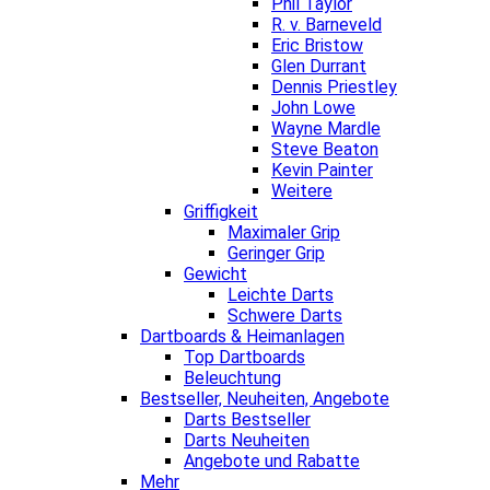
Phil Taylor
R. v. Barneveld
Eric Bristow
Glen Durrant
Dennis Priestley
John Lowe
Wayne Mardle
Steve Beaton
Kevin Painter
Weitere
Griffigkeit
Maximaler Grip
Geringer Grip
Gewicht
Leichte Darts
Schwere Darts
Dartboards & Heimanlagen
Top Dartboards
Beleuchtung
Bestseller, Neuheiten, Angebote
Darts Bestseller
Darts Neuheiten
Angebote und Rabatte
Mehr