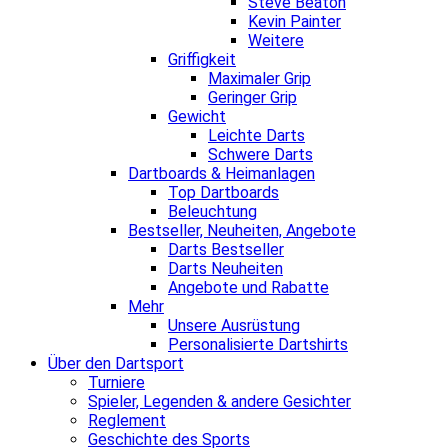
Steve Beaton
Kevin Painter
Weitere
Griffigkeit
Maximaler Grip
Geringer Grip
Gewicht
Leichte Darts
Schwere Darts
Dartboards & Heimanlagen
Top Dartboards
Beleuchtung
Bestseller, Neuheiten, Angebote
Darts Bestseller
Darts Neuheiten
Angebote und Rabatte
Mehr
Unsere Ausrüstung
Personalisierte Dartshirts
Über den Dartsport
Turniere
Spieler, Legenden & andere Gesichter
Reglement
Geschichte des Sports