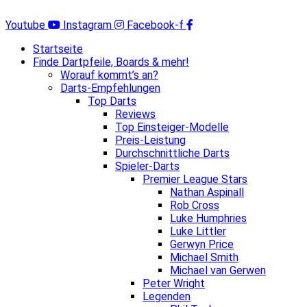
Zum
Inhalt
Youtube
Instagram
Facebook-f
springen
Startseite
Finde Dartpfeile, Boards & mehr!
Worauf kommt’s an?
Darts-Empfehlungen
Top Darts
Reviews
Top Einsteiger-Modelle
Preis-Leistung
Durchschnittliche Darts
Spieler-Darts
Premier League Stars
Nathan Aspinall
Rob Cross
Luke Humphries
Luke Littler
Gerwyn Price
Michael Smith
Michael van Gerwen
Peter Wright
Legenden