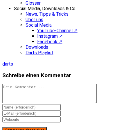
Glossar
Social Media, Downloads & Co.
News, Tipps & Tricks
Über uns
Social Media
YouTube-Channel ↗
Instagram ↗
Facebook ↗
Downloads
Darts Playlist
darts
Schreibe einen Kommentar
Kommentieren
Gib
deinen
Gib
Namen
deine
Gib
oder
E-
deine
Benutzernamen
Mail-
Website-