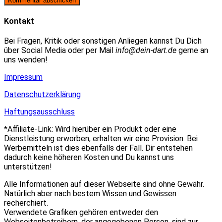
zum
Adresse
URL
Kommentieren
zum
ein
Kontakt
ein
Kommentieren
(optional)
ein
Bei Fragen, Kritik oder sonstigen Anliegen kannst Du Dich
über Social Media oder per Mail
info@dein-dart.de
gerne an
uns wenden!
Impressum
Datenschutzerklärung
Haftungsausschluss
*Affiliate-Link: Wird hierüber ein Produkt oder eine
Dienstleistung erworben, erhalten wir eine Provision. Bei
Werbemitteln ist dies ebenfalls der Fall. Dir entstehen
dadurch keine höheren Kosten und Du kannst uns
unterstützen!
Alle Informationen auf dieser Webseite sind ohne Gewähr.
Natürlich aber nach bestem Wissen und Gewissen
recherchiert.
Verwendete Grafiken gehören entweder den
Webseitenbetreibern, der angegebenen Person, sind zur