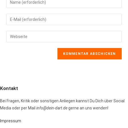
deinen
Namen
Gib
oder
deine
Benutzernamen
E-
Gib
zum
Mail-
deine
Kommentieren
Adresse
Website-
ein
zum
URL
Kommentieren
ein
ein
(optional)
Kontakt
Bei Fragen, Kritik oder sonstigen Anliegen kannst Du Dich über Social
Media oder per Mail
info@dein-dart.de
gerne an uns wenden!
Impressum