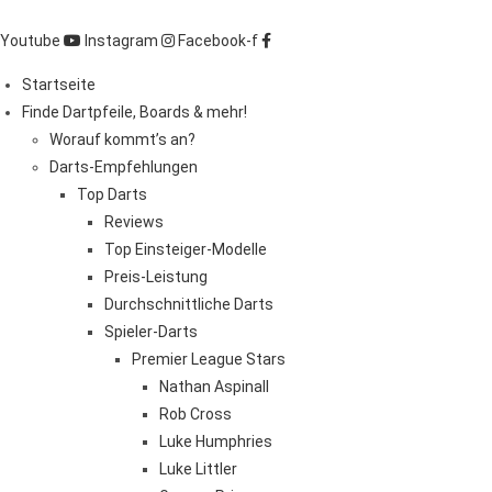
Zum
Inhalt
Youtube
Instagram
Facebook-f
springen
Startseite
Finde Dartpfeile, Boards & mehr!
Worauf kommt’s an?
Darts-Empfehlungen
Top Darts
Reviews
Top Einsteiger-Modelle
Preis-Leistung
Durchschnittliche Darts
Spieler-Darts
Premier League Stars
Nathan Aspinall
Rob Cross
Luke Humphries
Luke Littler