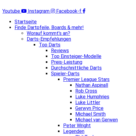
Zum
Inhalt
Youtube
Instagram
Facebook-f
springen
Startseite
Finde Dartpfeile, Boards & mehr!
Worauf kommt’s an?
Darts-Empfehlungen
Top Darts
Reviews
Top Einsteiger-Modelle
Preis-Leistung
Durchschnittliche Darts
Spieler-Darts
Premier League Stars
Nathan Aspinall
Rob Cross
Luke Humphries
Luke Littler
Gerwyn Price
Michael Smith
Michael van Gerwen
Peter Wright
Legenden