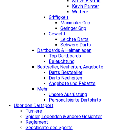
Steve Beaton
Kevin Painter
Weitere
Griffigkeit
Maximaler Grip
Geringer Grip
Gewicht
Leichte Darts
Schwere Darts
Dartboards & Heimanlagen
Top Dartboards
Beleuchtung
Bestseller, Neuheiten, Angebote
Darts Bestseller
Darts Neuheiten
Angebote und Rabatte
Mehr
Unsere Ausrüstung
Personalisierte Dartshirts
Über den Dartsport
Turniere
Spieler, Legenden & andere Gesichter
Reglement
Geschichte des Sports