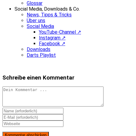
Glossar
Social Media, Downloads & Co.
News, Tipps & Tricks
Über uns
Social Media
YouTube-Channel ↗
Instagram ↗
Facebook ↗
Downloads
Darts Playlist
Schreibe einen Kommentar
Kommentieren
Gib
deinen
Gib
Namen
deine
Gib
oder
E-
deine
Benutzernamen
Mail-
Website-