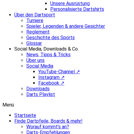
Unsere Ausrüstung
Personalisierte Dartshirts
Über den Dartsport
Turniere
Spieler, Legenden & andere Gesichter
Reglement
Geschichte des Sports
Glossar
Social Media, Downloads & Co.
News, Tipps & Tricks
Über uns
Social Media
YouTube-Channel ↗
Instagram ↗
Facebook ↗
Downloads
Darts Playlist
Menü
Startseite
Finde Dartpfeile, Boards & mehr!
Worauf kommt’s an?
Darts-Empfehlungen