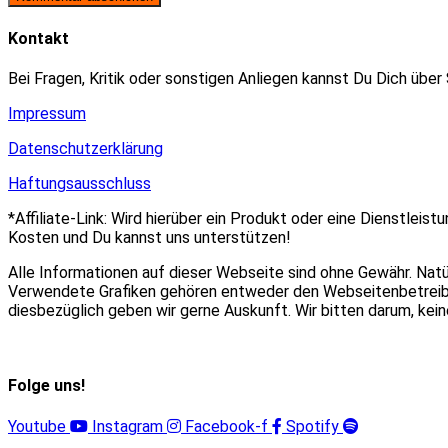
zum
Adresse
URL
Kommentieren
zum
ein
Kontakt
ein
Kommentieren
(optional)
ein
Bei Fragen, Kritik oder sonstigen Anliegen kannst Du Dich über
Impressum
Datenschutzerklärung
Haftungsausschluss
*Affiliate-Link: Wird hierüber ein Produkt oder eine Dienstleist
Kosten und Du kannst uns unterstützen!
Alle Informationen auf dieser Webseite sind ohne Gewähr. Nat
Verwendete Grafiken gehören entweder den Webseitenbetreiber
diesbezüglich geben wir gerne Auskunft. Wir bitten darum, ke
Folge uns!
Youtube
Instagram
Facebook-f
Spotify