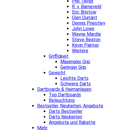
Phil Taylor
R. v. Barneveld
Eric Bristow
Glen Durrant
Dennis Priestley
John Lowe
Wayne Mardle
Steve Beaton
Kevin Painter
Weitere
Griffigkeit
Maximaler Grip
Geringer Grip
Gewicht
Leichte Darts
Schwere Darts
Dartboards & Heimanlagen
Top Dartboards
Beleuchtung
Bestseller, Neuheiten, Angebote
Darts Bestseller
Darts Neuheiten
Angebote und Rabatte
Mehr