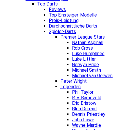
Top Darts
Reviews
Top Einsteiger-Modelle
Preis-Leistung
Durchschnittliche Darts
Spieler-Darts
Premier League Stars
Nathan Aspinall
Rob Cross
Luke Humphries
Luke Littler
Gerwyn Price
Michael Smith
Michael van Gerwen
Peter Wright
Legenden
Phil Taylor
R. v. Barneveld
Eric Bristow
Glen Durrant
Dennis Priestley
John Lowe
Wayne Mardle