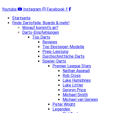
Zum
Inhalt
Youtube
Instagram
Facebook-f
springen
Startseite
Finde Dartpfeile, Boards & mehr!
Worauf kommt’s an?
Darts-Empfehlungen
Top Darts
Reviews
Top Einsteiger-Modelle
Preis-Leistung
Durchschnittliche Darts
Spieler-Darts
Premier League Stars
Nathan Aspinall
Rob Cross
Luke Humphries
Luke Littler
Gerwyn Price
Michael Smith
Michael van Gerwen
Peter Wright
Legenden