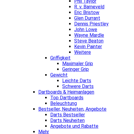
Phil Taylor
R. v. Barneveld
Eric Bristow
Glen Durrant
Dennis Priestley
John Lowe
Wayne Mardle
Steve Beaton
Kevin Painter
Weitere
Griffigkeit
Maximaler Grip
Geringer Grip
Gewicht
Leichte Darts
Schwere Darts
Dartboards & Heimanlagen
Top Dartboards
Beleuchtung
Bestseller, Neuheiten, Angebote
Darts Bestseller
Darts Neuheiten
Angebote und Rabatte
Mehr