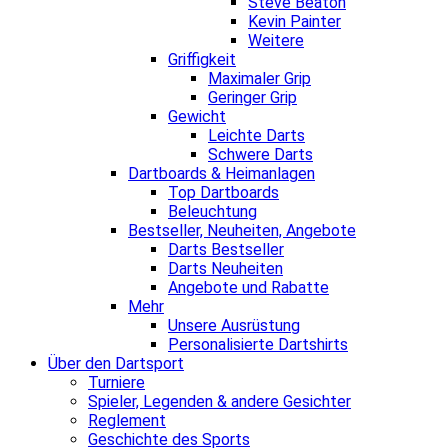
Steve Beaton
Kevin Painter
Weitere
Griffigkeit
Maximaler Grip
Geringer Grip
Gewicht
Leichte Darts
Schwere Darts
Dartboards & Heimanlagen
Top Dartboards
Beleuchtung
Bestseller, Neuheiten, Angebote
Darts Bestseller
Darts Neuheiten
Angebote und Rabatte
Mehr
Unsere Ausrüstung
Personalisierte Dartshirts
Über den Dartsport
Turniere
Spieler, Legenden & andere Gesichter
Reglement
Geschichte des Sports