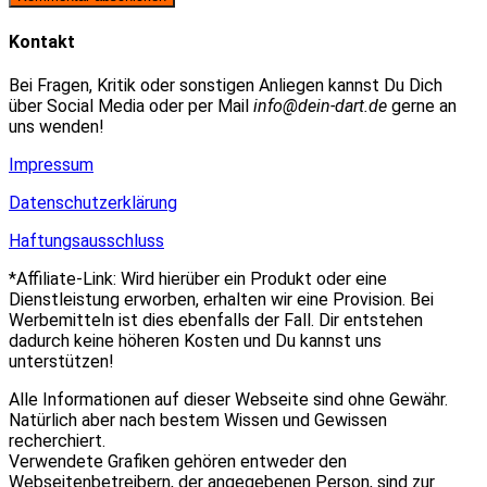
zum
Adresse
URL
Kommentieren
zum
ein
Kontakt
ein
Kommentieren
(optional)
ein
Bei Fragen, Kritik oder sonstigen Anliegen kannst Du Dich
über Social Media oder per Mail
info@dein-dart.de
gerne an
uns wenden!
Impressum
Datenschutzerklärung
Haftungsausschluss
*Affiliate-Link: Wird hierüber ein Produkt oder eine
Dienstleistung erworben, erhalten wir eine Provision. Bei
Werbemitteln ist dies ebenfalls der Fall. Dir entstehen
dadurch keine höheren Kosten und Du kannst uns
unterstützen!
Alle Informationen auf dieser Webseite sind ohne Gewähr.
Natürlich aber nach bestem Wissen und Gewissen
recherchiert.
Verwendete Grafiken gehören entweder den
Webseitenbetreibern, der angegebenen Person, sind zur