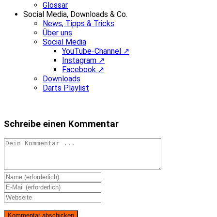
Glossar
Social Media, Downloads & Co.
News, Tipps & Tricks
Über uns
Social Media
YouTube-Channel ↗
Instagram ↗
Facebook ↗
Downloads
Darts Playlist
Schreibe einen Kommentar
Kommentieren
Gib
deinen
Gib
Namen
deine
Gib
oder
E-
deine
Benutzernamen
Mail-
Website-