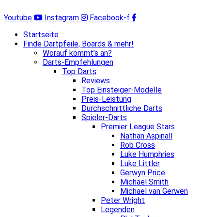
Zum
Inhalt
Youtube
Instagram
Facebook-f
springen
Startseite
Finde Dartpfeile, Boards & mehr!
Worauf kommt’s an?
Darts-Empfehlungen
Top Darts
Reviews
Top Einsteiger-Modelle
Preis-Leistung
Durchschnittliche Darts
Spieler-Darts
Premier League Stars
Nathan Aspinall
Rob Cross
Luke Humphries
Luke Littler
Gerwyn Price
Michael Smith
Michael van Gerwen
Peter Wright
Legenden