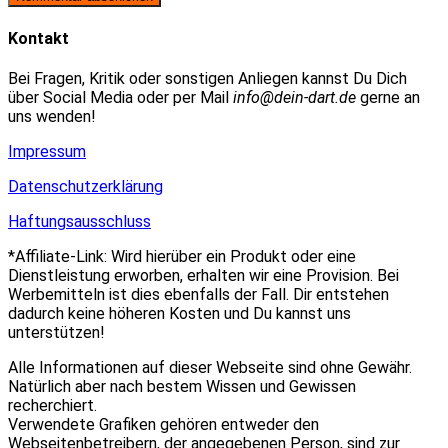
zum
Adresse
URL
Kommentieren
zum
ein
Kontakt
ein
Kommentieren
(optional)
ein
Bei Fragen, Kritik oder sonstigen Anliegen kannst Du Dich
über Social Media oder per Mail
info@dein-dart.de
gerne an
uns wenden!
Impressum
Datenschutzerklärung
Haftungsausschluss
*Affiliate-Link: Wird hierüber ein Produkt oder eine
Dienstleistung erworben, erhalten wir eine Provision. Bei
Werbemitteln ist dies ebenfalls der Fall. Dir entstehen
dadurch keine höheren Kosten und Du kannst uns
unterstützen!
Alle Informationen auf dieser Webseite sind ohne Gewähr.
Natürlich aber nach bestem Wissen und Gewissen
recherchiert.
Verwendete Grafiken gehören entweder den
Webseitenbetreibern, der angegebenen Person, sind zur