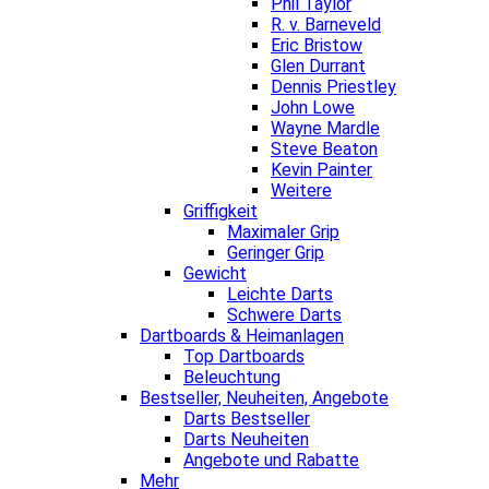
Phil Taylor
R. v. Barneveld
Eric Bristow
Glen Durrant
Dennis Priestley
John Lowe
Wayne Mardle
Steve Beaton
Kevin Painter
Weitere
Griffigkeit
Maximaler Grip
Geringer Grip
Gewicht
Leichte Darts
Schwere Darts
Dartboards & Heimanlagen
Top Dartboards
Beleuchtung
Bestseller, Neuheiten, Angebote
Darts Bestseller
Darts Neuheiten
Angebote und Rabatte
Mehr