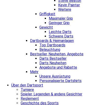
Steve Beaton
Kevin Painter
Weitere
Griffigkeit
Maximaler Grip
Geringer Grip
Gewicht
Leichte Darts
Schwere Darts
Dartboards & Heimanlagen
Top Dartboards
Beleuchtung
Bestseller, Neuheiten, Angebote
Darts Bestseller
Darts Neuheiten
Angebote und Rabatte
Mehr
Unsere Ausrüstung
Personalisierte Dartshirts
Über den Dartsport
Turniere
Spieler, Legenden & andere Gesichter
Reglement
Geschichte des Sports