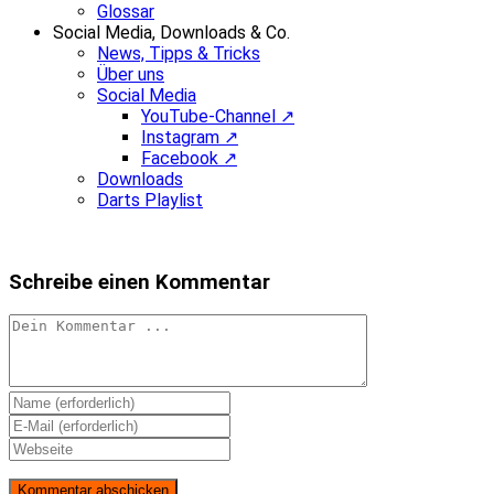
Glossar
Social Media, Downloads & Co.
News, Tipps & Tricks
Über uns
Social Media
YouTube-Channel ↗
Instagram ↗
Facebook ↗
Downloads
Darts Playlist
Schreibe einen Kommentar
Kommentieren
Gib
deinen
Gib
Namen
deine
Gib
oder
E-
deine
Benutzernamen
Mail-
Website-