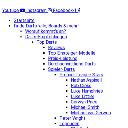
Zum
Inhalt
Youtube
Instagram
Facebook-f
springen
Startseite
Finde Dartpfeile, Boards & mehr!
Worauf kommt’s an?
Darts-Empfehlungen
Top Darts
Reviews
Top Einsteiger-Modelle
Preis-Leistung
Durchschnittliche Darts
Spieler-Darts
Premier League Stars
Nathan Aspinall
Rob Cross
Luke Humphries
Luke Littler
Gerwyn Price
Michael Smith
Michael van Gerwen
Peter Wright
Legenden