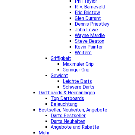
Phil Taylor
R. v. Barneveld
Eric Bristow
Glen Durrant
Dennis Priestley
John Lowe
Wayne Mardle
Steve Beaton
Kevin Painter
Weitere
Griffigkeit
Maximaler Grip
Geringer Grip
Gewicht
Leichte Darts
Schwere Darts
Dartboards & Heimanlagen
Top Dartboards
Beleuchtung
Bestseller, Neuheiten, Angebote
Darts Bestseller
Darts Neuheiten
Angebote und Rabatte
Mehr