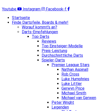
Zum
Inhalt
Youtube
Instagram
Facebook-f
springen
Startseite
Finde Dartpfeile, Boards & mehr!
Worauf kommt’s an?
Darts-Empfehlungen
Top Darts
Reviews
Top Einsteiger-Modelle
Preis-Leistung
Durchschnittliche Darts
Spieler-Darts
Premier League Stars
Nathan Aspinall
Rob Cross
Luke Humphries
Luke Littler
Gerwyn Price
Michael Smith
Michael van Gerwen
Peter Wright
Legenden