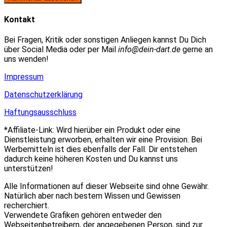
zum
Adresse
URL
Kommentieren
zum
ein
Kontakt
ein
Kommentieren
(optional)
ein
Bei Fragen, Kritik oder sonstigen Anliegen kannst Du Dich
über Social Media oder per Mail
info@dein-dart.de
gerne an
uns wenden!
Impressum
Datenschutzerklärung
Haftungsausschluss
*Affiliate-Link: Wird hierüber ein Produkt oder eine
Dienstleistung erworben, erhalten wir eine Provision. Bei
Werbemitteln ist dies ebenfalls der Fall. Dir entstehen
dadurch keine höheren Kosten und Du kannst uns
unterstützen!
Alle Informationen auf dieser Webseite sind ohne Gewähr.
Natürlich aber nach bestem Wissen und Gewissen
recherchiert.
Verwendete Grafiken gehören entweder den
Webseitenbetreibern, der angegebenen Person, sind zur