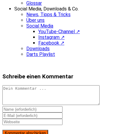
Glossar
Social Media, Downloads & Co.
News, Tipps & Tricks
Über uns
Social Media
YouTube-Channel ↗
Instagram ↗
Facebook ↗
Downloads
Darts Playlist
Schreibe einen Kommentar
Kommentieren
Gib
deinen
Gib
Namen
deine
Gib
oder
E-
deine
Benutzernamen
Mail-
Website-