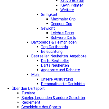
Steve Beaton
Kevin Painter
Weitere
Griffigkeit
Maximaler Grip
Geringer Grip
Gewicht
Leichte Darts
Schwere Darts
Dartboards & Heimanlagen
Top Dartboards
Beleuchtung
Bestseller, Neuheiten, Angebote
Darts Bestseller
Darts Neuheiten
Angebote und Rabatte
Mehr
Unsere Ausrüstung
Personalisierte Dartshirts
Über den Dartsport
Turniere
Spieler, Legenden & andere Gesichter
Reglement
Geschichte des Sports