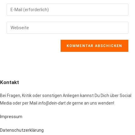
Namen
Gib
oder
deine
Benutzernamen
E-
Gib
zum
Mail-
deine
Kommentieren
Adresse
Website-
ein
zum
URL
Kommentieren
ein
ein
(optional)
Kontakt
Bei Fragen, Kritik oder sonstigen Anliegen kannst Du Dich über Social
Media oder per Mail
info@dein-dart.de
gerne an uns wenden!
Impressum
Datenschutzerklärung