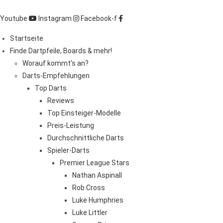
Zum
Inhalt
Youtube
Instagram
Facebook-f
springen
Startseite
Finde Dartpfeile, Boards & mehr!
Worauf kommt’s an?
Darts-Empfehlungen
Top Darts
Reviews
Top Einsteiger-Modelle
Preis-Leistung
Durchschnittliche Darts
Spieler-Darts
Premier League Stars
Nathan Aspinall
Rob Cross
Luke Humphries
Luke Littler